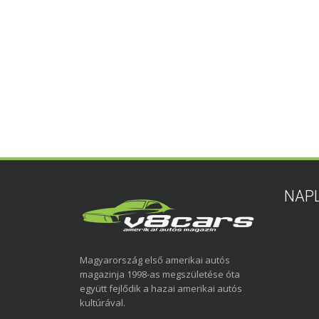
NAP
Magyarország első amerikai autós
magazinja 1998-as megszületése óta
együtt fejlődik a hazai amerikai autós
kultúrával.