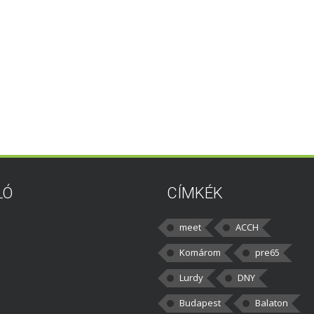
LÓ
CÍMKÉK
meet
ACCH
Komárom
pre65
Lurdy
DNY
Budapest
Balaton