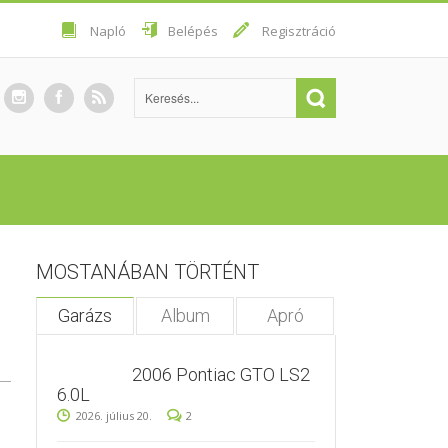
Napló
Belépés
Regisztráció
MOSTANÁBAN TÖRTÉNT
Garázs
Album
Apró
2006 Pontiac GTO LS2
6.0L
2026. július 20.
2