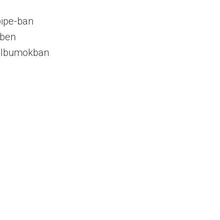
epipe-ban
kben
tóalbumokban