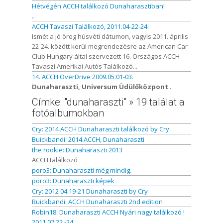
Hétvégén ACCH találkozó Dunaharasztiban!
..
ACCH Tavaszi Találkozó, 2011.04-22-24.
Ismét a jó öreg húsvéti dátumon, vagyis 2011. április
22-24. között kerül megrendezésre az American Car
Club Hungary által szervezett 16. Országos ACCH
Tavaszi Amerikai Autós Találkozó...
14. ACCH OverDrive 2009.05.01-03.
Dunaharaszti, Universum Üdülőközpont
..
Címke: "dunaharaszti" » 19 találat a
fotóalbumokban
Cry: 2014 ACCH Dunaharaszti találkozó by Cry
Buickbandi: 2014.ACCH, Dunaharaszti
the rookie: Dunaharaszti 2013
ACCH találkozó
poro3: Dunaharaszti még mindig.
poro3: Dunaharaszti képek
Cry: 2012 04 19-21 Dunaharaszti by Cry
Buickbandi: ACCH Dunaharaszti 2nd edition
Robin18: Dunaharaszti ACCH Nyári nagy találkozó !
2011.07.22.-24.