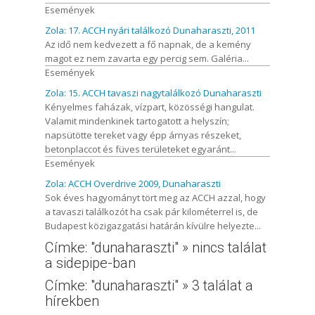
Események
Zola: 17. ACCH nyári találkozó Dunaharaszti, 2011
Az idő nem kedvezett a fő napnak, de a kemény
magot ez nem zavarta egy percig sem. Galéria...
Események
Zola: 15. ACCH tavaszi nagytalálkozó Dunaharaszti
Kényelmes faházak, vízpart, közösségi hangulat.
Valamit mindenkinek tartogatott a helyszín;
napsütötte tereket vagy épp árnyas részeket,
betonplaccot és füves területeket egyaránt...
Események
Zola: ACCH Overdrive 2009, Dunaharaszti
Sok éves hagyományt tört meg az ACCH azzal, hogy
a tavaszi találkozót ha csak pár kilométerrel is, de
Budapest közigazgatási határán kívülre helyezte...
Címke: "dunaharaszti" » nincs találat
a sidepipe-ban
Címke: "dunaharaszti" » 3 találat a
hírekben