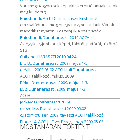
Van még nagyon sok kép aki szeretné annak tudok
még küldeni :)
Buickbandi: Acch Dunaharaszti First Time
em csalódtunk, megint egy nagyon tuti buli. Várjuk a
másodikat nyáron. Köszönjük a szervezők...
Buickbandi: Dunaharaszti 2010 ACCH
Az egyik legjobb buli képei, földről, platóról, tükörből,
STB
Chikano: HARASZTI 2010.04.24
D.U.B.: Dunaharaszti 2009 május 1-3
deVille: 2009.05.02 ACCH tali Dunaharaszti
ACCH, találkozó, május, 2009
Béke: Dunaharaszti 2009. május 1-3.
B52: Dunaharaszti, 2009. május 1-3.
ACCH
Jockey: Dunaharaszti 2009.
chevellke: Dunaharaszti 2009.05.02
custom cruiser: 2009. tavaszi ACCH találkozó
Black: 14. ACCH - OverDrive, II.nap 2009.05.02.
MOSTANÁBAN TÖRTÉNT