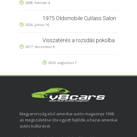
2008. február 4.
1975 Oldsmobile Cutlass Salon
2026. június 16.
Visszatérés a rozsdás pokolba
2017. december 8.
2026. augusztus 7.
Magyarország első amerikai autós magazinja 1998-
as megszületése óta együtt fejlődik a hazai amerikai
autós kultúrával.