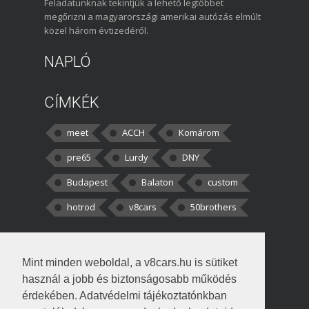
Feladatunknak tekintjük a lehető legtöbbet
megőrizni a magyarországi amerikai autózás elmúlt
közel három évtizedéről.
NAPLÓ
CÍMKÉK
meet
ACCH
Komárom
pre65
Lurdy
DNY
Budapest
Balaton
custom
hotrod
v8cars
50brothers
HOZZÁSZÓLÁSOK
Mint minden weboldal, a v8cars.hu is sütiket
kortisz:
Elszúrtam! Én csak két
használ a jobb és biztonságosabb működés
darabbaal számoltam. Nem tudtam, hogy fél autót,
érdekében. Adatvédelmi tájékoztatónkban