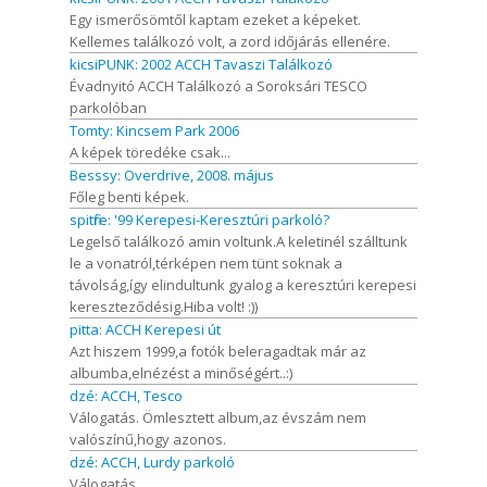
Egy ismerősömtől kaptam ezeket a képeket.
Kellemes találkozó volt, a zord időjárás ellenére.
kicsiPUNK: 2002 ACCH Tavaszi Találkozó
Évadnyitó ACCH Találkozó a Soroksári TESCO
parkolóban
Tomty: Kincsem Park 2006
A képek töredéke csak...
Besssy: Overdrive, 2008. május
Főleg benti képek.
spitfire: '99 Kerepesi-Keresztúri parkoló?
Legelső találkozó amin voltunk.A keletinél szálltunk
le a vonatról,térképen nem tünt soknak a
távolság,így elindultunk gyalog a keresztúri kerepesi
kereszteződésig.Hiba volt! :))
pitta: ACCH Kerepesi út
Azt hiszem 1999,a fotók beleragadtak már az
albumba,elnézést a minőségért..:)
dzé: ACCH, Tesco
Válogatás. Ömlesztett album,az évszám nem
valószínű,hogy azonos.
dzé: ACCH, Lurdy parkoló
Válogatás.