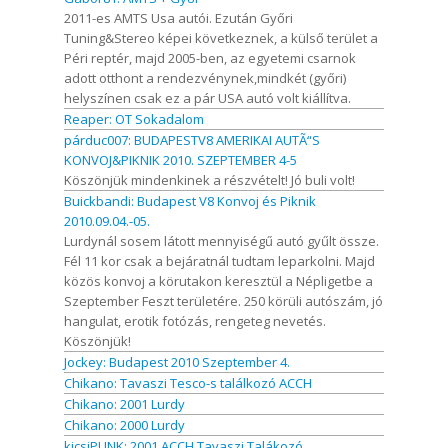
2011-es AMTS Usa autói. Ezután Győri
Tuning&Stereo képei következnek, a külső terület a
Péri reptér, majd 2005-ben, az egyetemi csarnok
adott otthont a rendezvénynek,mindkét (győri)
helyszínen csak ez a pár USA autó volt kiállítva.
Reaper: OT Sokadalom
párduc007: BUDAPESTV8 AMERIKAI AUTÃ“S
KONVOJ&PIKNIK 2010. SZEPTEMBER 4-5
Köszönjük mindenkinek a részvételt! Jó buli volt!
Buickbandi: Budapest V8 Konvoj és Piknik
2010.09.04.-05.
Lurdynál sosem látott mennyiségű autó gyűlt össze.
Fél 11 kor csak a bejáratnál tudtam leparkolni. Majd
közös konvoj a körutakon keresztül a Népligetbe a
Szeptember Feszt területére. 250 körüli autószám, jó
hangulat, erotik fotózás, rengeteg nevetés.
Köszönjük!
Jockey: Budapest 2010 Szeptember 4.
Chikano: Tavaszi Tesco-s találkozó ACCH
Chikano: 2001 Lurdy
Chikano: 2000 Lurdy
kicsiPUNK: 2001 ACCH Tavaszi Talákozó