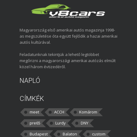
Magyarország első amerikai autós magazinja 1998-
as megszületése óta együtt fejlődik a hazai amerikai
autós kultúrával.
Feladatunknak tekintjük a lehető legtöbbet
megőrizni a magyarországi amerikai autózás elmúlt
közel három évtizedéről.
NAPLÓ
CÍMKÉK
meet
ACCH
Komárom
pre65
Lurdy
DNY
Budapest
Balaton
custom