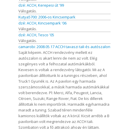
dzé: ACCH, Kerepesi út '99
Válogatás.
Kutya5700: 2006-os Kincsempark
dzé: ACCH, Kincsempark '06
Válogatás.
dzé: ACCH, Tesco '05
Válogatás.
camarobi: 2008.05.17 ACCH tavaszi tali és autószalon
Saját képeim. ACCH rendezvény mellett ez
autószalon is akart lenni de nem az volt. Elég
szegényes volt a felhozatal autómárkákból.
Kevesen is voltak a rendezvény látogatói. Mi az A
pavilonban állítottunk ki a tuningos részeben, ahol
Truck1 Gyuriék is. Az A pavilon egy harmada
szerszámosokkal, a másik harmada autómárkákkal
volt berendezve. Pl: Merci, Alfa, Peugeot, Lancia,
Citroen, Suzuki, Range Rover, Fiat. De kis dillerek
állítottak ki nem importőrök. Harmadik egyharmadra
maradt a tuning. Szabad téren mindenféle
kamionos kiállítók voltak az A körül. Kicsit arrébb a B
pavilonban volt megrendezve az ACCH tali.
Szombaton volt a fő attrakció ahogy én láttam.