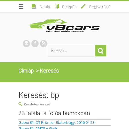
☰
Napló
Belépés
Regisztráció
Címlap
>
Keresés
Keresés: bp
Részletes kereső
23 találat a fotóalbumokban
Gabor81: OT Prömier Biatorbágy, 2016.04.23.
Gabor81: AMTS + Győr