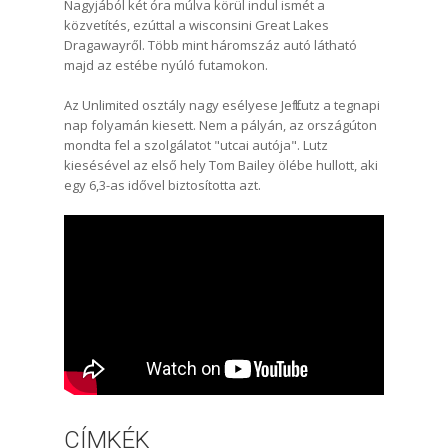
Nagyjából két óra múlva körül indul ismét a
közvetítés, ezúttal a wisconsini Great Lakes
Dragawayről. Több mint háromszáz autó látható
majd az estébe nyúló futamokon.
Az Unlimited osztály nagy esélyese Jeff Lutz a tegnapi
nap folyamán kiesett. Nem a pályán, az országúton
mondta fel a szolgálatot "utcai autója". Lutz
kiesésével az első hely Tom Bailey ölébe hullott, aki
egy 6,3-as idővel biztosította azt.
CÍMKÉK