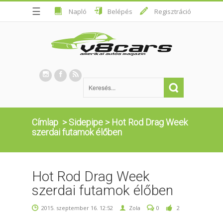
☰
Napló
Belépés
Regisztráció
Címlap
>
Sidepipe
>
Hot Rod Drag Week
szerdai futamok élőben
Hot Rod Drag Week
szerdai futamok élőben
2015. szeptember 16. 12:52
Zola
0
2