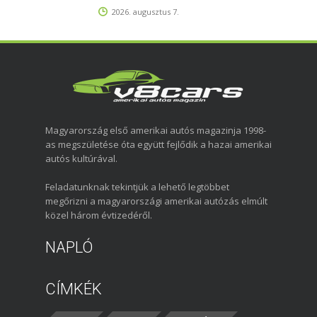
2026. augusztus 7.
Magyarország első amerikai autós magazinja 1998-
as megszületése óta együtt fejlődik a hazai amerikai
autós kultúrával.
Feladatunknak tekintjük a lehető legtöbbet
megőrizni a magyarországi amerikai autózás elmúlt
közel három évtizedéről.
NAPLÓ
CÍMKÉK