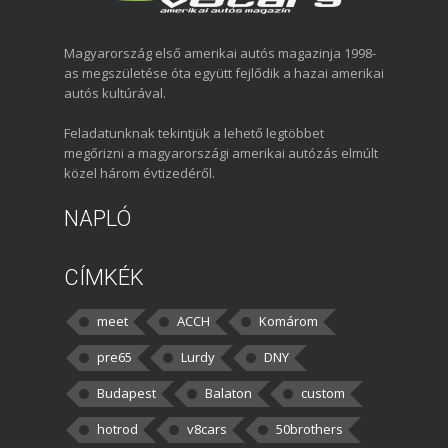
Magyarország első amerikai autós magazinja 1998-
as megszületése óta együtt fejlődik a hazai amerikai
autós kultúrával.
Feladatunknak tekintjük a lehető legtöbbet
megőrizni a magyarországi amerikai autózás elmúlt
közel három évtizedéről.
NAPLÓ
CÍMKÉK
meet
ACCH
Komárom
pre65
Lurdy
DNY
Budapest
Balaton
custom
hotrod
v8cars
50brothers