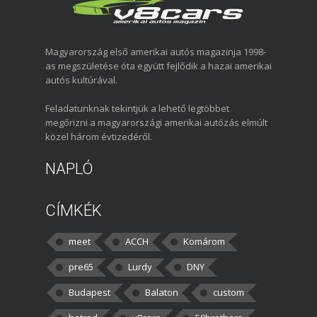
Magyarország első amerikai autós magazinja 1998-
as megszületése óta együtt fejlődik a hazai amerikai
autós kultúrával.
Feladatunknak tekintjük a lehető legtöbbet
megőrizni a magyarországi amerikai autózás elmúlt
közel három évtizedéről.
NAPLÓ
CÍMKÉK
meet
ACCH
Komárom
pre65
Lurdy
DNY
Budapest
Balaton
custom