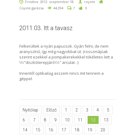
Frissítve: 2012. szeptember 18.
coyote
Coyote garázsa
44,394
7
0
2011.03. Itt a tavasz
Felkerültek a nyári papucsok. Gyári felni, de nem
aranyszínű, így még nagyobbat üt. (rosszmájúak
szerint ezekkel a pompakerekekkel tökéletes lett a
\\\"diszkóterepjáró\\\" arculat. :)
Innentől optikailag asszem nincs mit tennem a
géppel.
Nyitólap
Előző
1
2
3
4
5
6
7
8
9
10
11
12
13
14
15
16
17
18
19
20