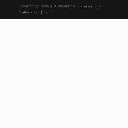
Copyright © 1998-2026 v8cars.hu
T
|
|
Szerzői jogok
|
Adatkezelés
Napló