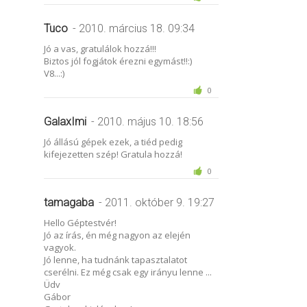
Tuco
- 2010. március 18. 09:34
Jó a vas, gratulálok hozzá!!!
Biztos jól fogjátok érezni egymást!!:)
V8...:)
0
GalaxImi
- 2010. május 10. 18:56
Jó állású gépek ezek, a tiéd pedig
kifejezetten szép! Gratula hozzá!
0
tamagaba
- 2011. október 9. 19:27
Hello Géptestvér!
Jó az írás, én még nagyon az elején
vagyok.
Jó lenne, ha tudnánk tapasztalatot
cserélni. Ez még csak egy irányu lenne ...
Üdv
Gábor