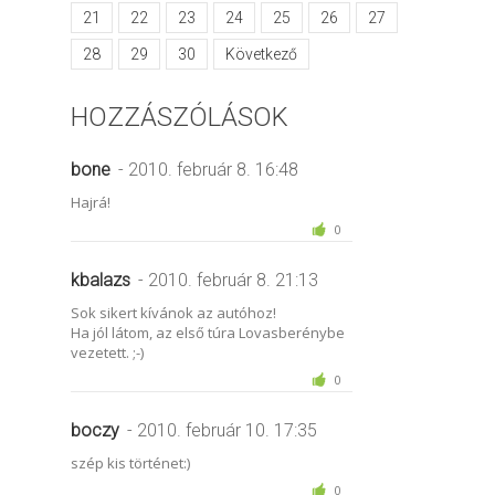
21
22
23
24
25
26
27
28
29
30
Következő
HOZZÁSZÓLÁSOK
bone
- 2010. február 8. 16:48
Hajrá!
0
kbalazs
- 2010. február 8. 21:13
Sok sikert kívánok az autóhoz!
Ha jól látom, az első túra Lovasberénybe
vezetett. ;-)
0
boczy
- 2010. február 10. 17:35
szép kis történet:)
0