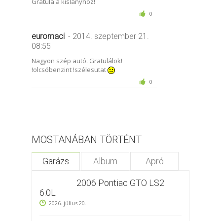
Gratula a kislányhoz!
0
euromaci
- 2014. szeptember 21.
08:55
Nagyon szép autó. Gratulálok!
!olcsóbenzint !szélesutat
0
MOSTANÁBAN TÖRTÉNT
Garázs
Album
Apró
2006 Pontiac GTO LS2
6.0L
2026. július 20.