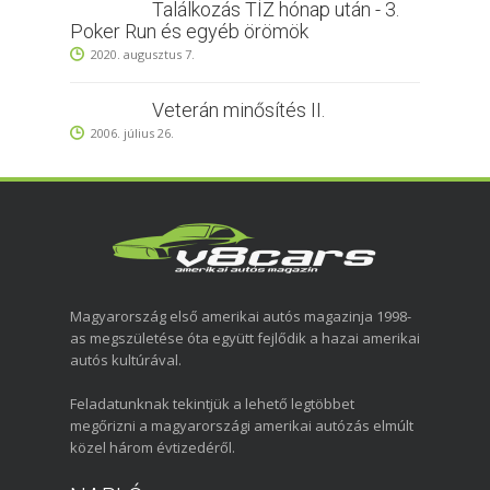
Találkozás TÍZ hónap után - 3.
Poker Run és egyéb örömök
2020. augusztus 7.
Veterán minősítés II.
2006. július 26.
Magyarország első amerikai autós magazinja 1998-
as megszületése óta együtt fejlődik a hazai amerikai
autós kultúrával.
Feladatunknak tekintjük a lehető legtöbbet
megőrizni a magyarországi amerikai autózás elmúlt
közel három évtizedéről.