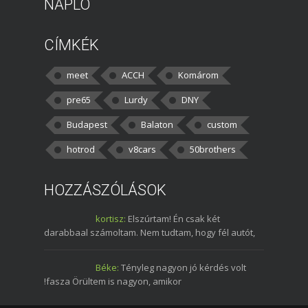
NAPLÓ
CÍMKÉK
meet
ACCH
Komárom
pre65
Lurdy
DNY
Budapest
Balaton
custom
hotrod
v8cars
50brothers
HOZZÁSZÓLÁSOK
kortisz:
Elszúrtam! Én csak két
darabbaal számoltam. Nem tudtam, hogy fél autót,
Béke:
Tényleg nagyon jó kérdés volt
!fasza Örültem is nagyon, amikor