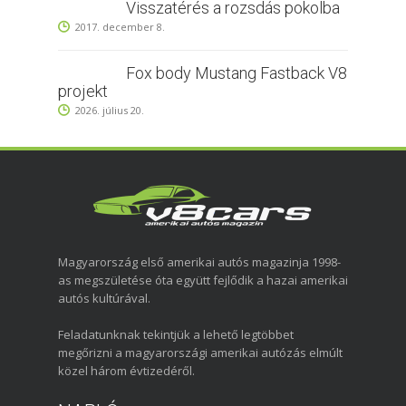
Visszatérés a rozsdás pokolba
2017. december 8.
Fox body Mustang Fastback V8
projekt
2026. július 20.
Magyarország első amerikai autós magazinja 1998-
as megszületése óta együtt fejlődik a hazai amerikai
autós kultúrával.
Feladatunknak tekintjük a lehető legtöbbet
megőrizni a magyarországi amerikai autózás elmúlt
közel három évtizedéről.