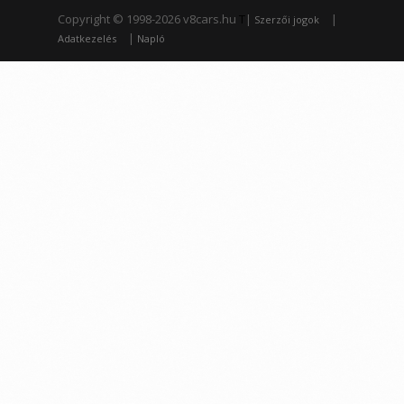
Copyright © 1998-2026 v8cars.hu
T
|
|
Szerzői jogok
|
Adatkezelés
Napló