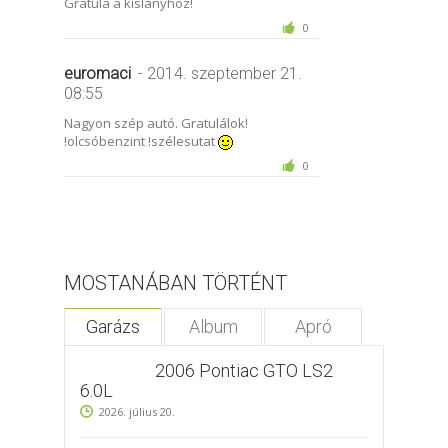
Gratula a kislányhoz!
0
euromaci
- 2014. szeptember 21.
08:55
Nagyon szép autó. Gratulálok!
!olcsóbenzint !szélesutat
0
MOSTANÁBAN TÖRTÉNT
Garázs
Album
Apró
2006 Pontiac GTO LS2
6.0L
2026. július 20.