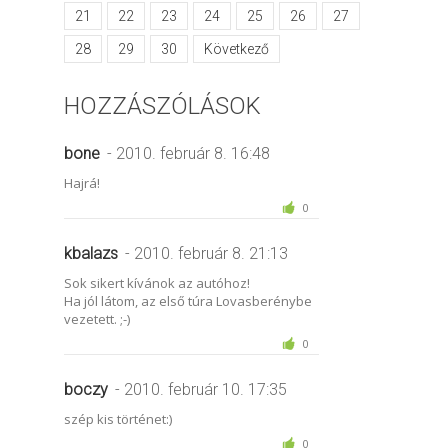
21
22
23
24
25
26
27
28
29
30
Következő
HOZZÁSZÓLÁSOK
bone
- 2010. február 8. 16:48
Hajrá!
0
kbalazs
- 2010. február 8. 21:13
Sok sikert kívánok az autóhoz!
Ha jól látom, az első túra Lovasberénybe
vezetett. ;-)
0
boczy
- 2010. február 10. 17:35
szép kis történet:)
0