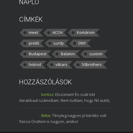
NAPLÓ
CÍMKÉK
meet
ACCH
Komárom
pre65
Lurdy
DNY
Budapest
Balaton
custom
hotrod
v8cars
50brothers
HOZZÁSZÓLÁSOK
kortisz:
Elszúrtam! Én csak két
darabbaal számoltam. Nem tudtam, hogy fél autót,
Béke:
Tényleg nagyon jó kérdés volt
!fasza Örültem is nagyon, amikor