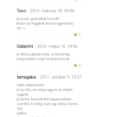
Tuco
- 2010. március 18. 09:34
Jó a vas, gratulálok hozzá!!!
Biztos jól fogjátok érezni egymást!!:)
V8...:)
0
GalaxImi
- 2010. május 10. 18:56
Jó állású gépek ezek, a tiéd pedig
kifejezetten szép! Gratula hozzá!
0
tamagaba
- 2011. október 9. 19:27
Hello Géptestvér!
Jó az írás, én még nagyon az elején
vagyok.
Jó lenne, ha tudnánk tapasztalatot
cserélni. Ez még csak egy irányu lenne ...
Üdv
Gábor