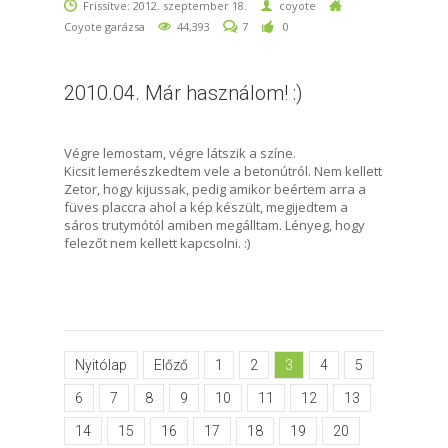
Frissítve: 2012. szeptember 18.
coyote
Coyote garázsa
44,393
7
0
2010.04. Már használom! :)
Végre lemostam, végre látszik a színe.
Kicsit lemerészkedtem vele a betonútról. Nem kellett
Zetor, hogy kijussak, pedig amikor beértem arra a
füves placcra ahol a kép készült, megijedtem a
sáros trutymótól amiben megálltam. Lényeg, hogy
felezőt nem kellett kapcsolni. :)
Nyitólap
Előző
1
2
3
4
5
6
7
8
9
10
11
12
13
14
15
16
17
18
19
20