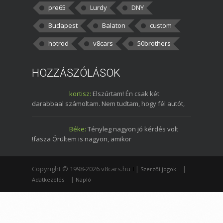
pre65
Lurdy
DNY
Budapest
Balaton
custom
hotrod
v8cars
50brothers
HOZZÁSZÓLÁSOK
kortisz:
Elszúrtam! Én csak két
darabbaal számoltam. Nem tudtam, hogy fél autót,
Béke:
Tényleg nagyon jó kérdés volt
!fasza Örültem is nagyon, amikor
Copyright © 1998-2026 v8cars.hu
T
|
|
Szerzői jogok
|
Adatkezelés
Napló