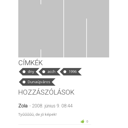
CÍMKÉK
dny
acch
1996
Dunaújváros
HOZZÁSZÓLÁSOK
Zola
- 2008. június 9. 08:44
Tyűűűűú, de jó képek!
0