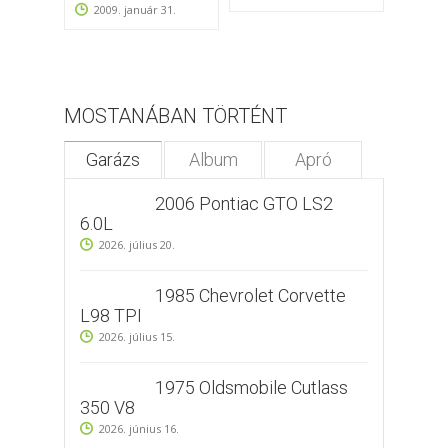
2009. január 31.
2009
MOSTANÁBAN TÖRTÉNT
Garázs
Album
Apró
2006 Pontiac GTO LS2
6.0L
2026. július 20.
1985 Chevrolet Corvette
L98 TPI
2026. július 15.
1975 Oldsmobile Cutlass
350 V8
2026. június 16.