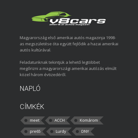
Magyarország első amerikai autós magazinja 1998-
as megszületése óta együtt fejlődik a hazai amerikai
autós kultúrával.
Feladatunknak tekintjük a lehető legtöbbet
megőrizni a magyarországi amerikai autózás elmúlt
közel három évtizedéről.
NAPLÓ
CÍMKÉK
meet
ACCH
Komárom
pre65
Lurdy
DNY