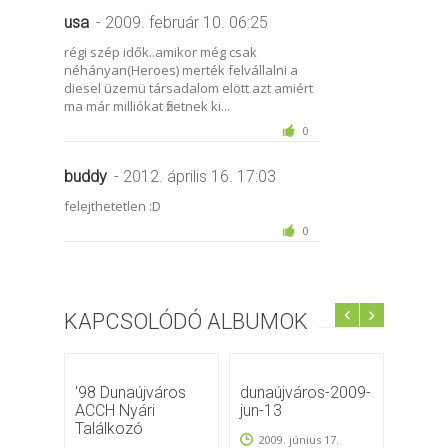
usa
- 2009. február 10. 06:25
régi szép idők..amikor még csak
néhányan(Heroes) merték felvállalni a
diesel üzemü társadalom elött azt amiért
ma már milliókat fizetnek ki...
0
buddy
- 2012. április 16. 17:03
felejthetetlen :D
0
KAPCSOLÓDÓ ALBUMOK
'98 Dunaújváros
dunaújváros-2009-
5.Nem
ACCH Nyári
jun-13
autó f
Találkozó
Dunaú
2009. június 17.
08 06