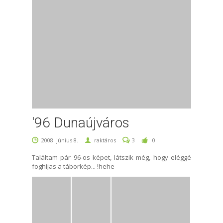
'96 Dunaújváros
2008. június 8.
raktáros
3
0
Találtam pár 96-os képet, látszik még, hogy eléggé
foghíjas a táborkép... !hehe