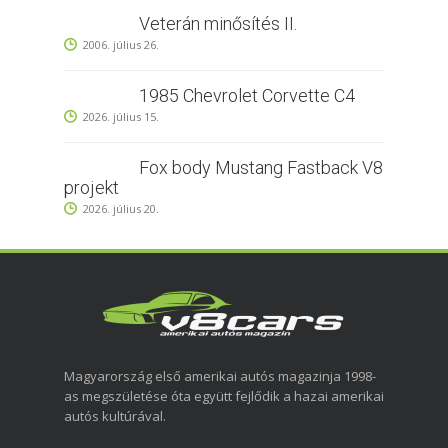
Veterán minősítés II.
2006. július 26.
1985 Chevrolet Corvette C4
2026. július 15.
Fox body Mustang Fastback V8
projekt
2026. július 20.
Magyarország első amerikai autós magazinja 1998-
as megszületése óta együtt fejlődik a hazai amerikai
autós kultúrával.