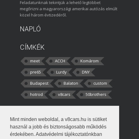
Feladatunknak tekintjük a lehető legtöbbet
megőrizni a magyarországi amerikai autózás elmúlt
közel három évtizedéről.
NAPLÓ
CÍMKÉK
meet
ACCH
Komárom
pre65
Lurdy
DNY
Budapest
Balaton
custom
hotrod
v8cars
50brothers
HOZZÁSZÓLÁSOK
Mint minden weboldal, a v8cars.hu is sütiket
kortisz:
Elszúrtam! Én csak két
használ a jobb és biztonságosabb működés
darabbaal számoltam. Nem tudtam, hogy fél autót,
érdekében. Adatvédelmi tájékoztatónkban