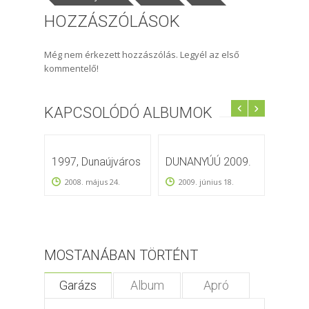
HOZZÁSZÓLÁSOK
Még nem érkezett hozzászólás. Legyél az első
kommentelő!
KAPCSOLÓDÓ ALBUMOK
1997, Dunaújváros
DUNANYÚÚ 2009.
15. A
Találk
2008. május 24.
2009. június 18.
Dunaú
június
2009
MOSTANÁBAN TÖRTÉNT
Garázs
Album
Apró