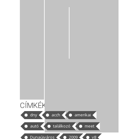
CÍMKÉK
dny
acch
amerikai
autó
találkozó
meet
Dunaújváros
2009
v8