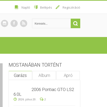
Napló
Belépés
Regisztráció
MOSTANÁBAN TÖRTÉNT
Garázs
Album
Apró
2006 Pontiac GTO LS2
6.0L
2026. július 20.
2