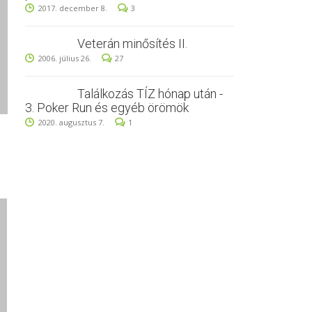
2017. december 8.
3
Veterán minősítés II.
2006. július 26.
27
Találkozás TÍZ hónap után -
3. Poker Run és egyéb örömök
2020. augusztus 7.
1