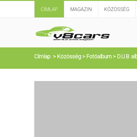
CÍMLAP
MAGAZIN
KÖZÖSSÉG
Címlap
>
Közösség
>
Fotóalbum
>
D.U.B. a