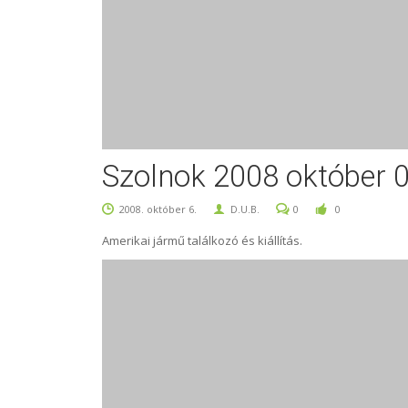
Szolnok 2008 október 
2008. október 6.
D.U.B.
0
0
Amerikai jármű találkozó és kiállítás.