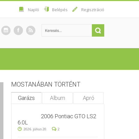
Napló
Belépés
Regisztráció
MOSTANÁBAN TÖRTÉNT
Garázs
Album
Apró
2006 Pontiac GTO LS2
6.0L
2026. július 20.
2