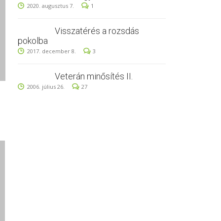
2020. augusztus 7.
1
Visszatérés a rozsdás
pokolba
2017. december 8.
3
Veterán minősítés II.
2006. július 26.
27