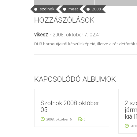
szolnok
meet
2008
HOZZÁSZÓLÁSOK
vikesz
- 2008. október 7. 02:41
DUB bornoutjairól készült képeid, illetve a részletfotók
KAPCSOLÓDÓ ALBUMOK
Szolnok 2008 október
2 sz
05
járm
kiáll
2008. október 6.
0
201