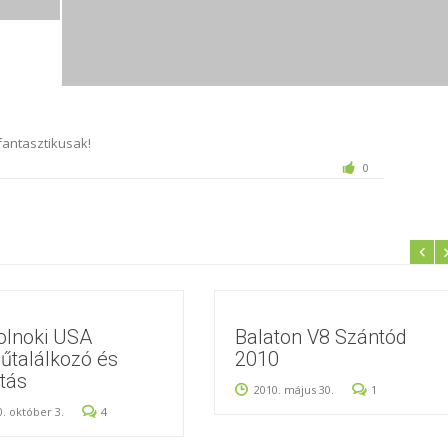
 fantasztikusak!
0
olnoki USA
Balaton V8 Szántód
űtalálkozó és
2010
ítás
2010. május 30.
1
0. október 3.
4