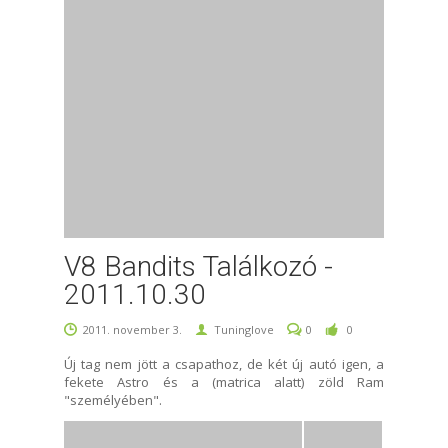
V8 Bandits Találkozó -
2011.10.30
2011. november 3.
Tuninglove
0
0
Új tag nem jött a csapathoz, de két új autó igen, a
fekete Astro és a (matrica alatt) zöld Ram
"személyében".