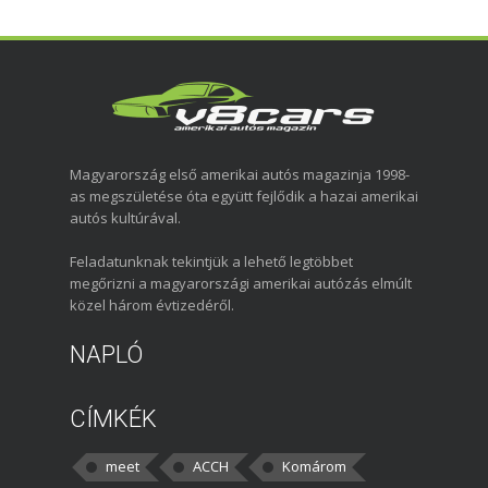
Magyarország első amerikai autós magazinja 1998-
as megszületése óta együtt fejlődik a hazai amerikai
autós kultúrával.
Feladatunknak tekintjük a lehető legtöbbet
megőrizni a magyarországi amerikai autózás elmúlt
közel három évtizedéről.
NAPLÓ
CÍMKÉK
meet
ACCH
Komárom