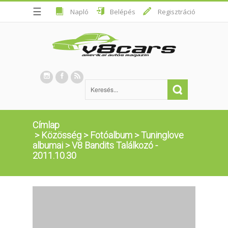
☰
Napló
Belépés
Regisztráció
Címlap
>
Közösség
>
Fotóalbum
>
Tuninglove
albumai
>
V8 Bandits Találkozó -
2011.10.30