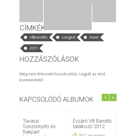
CÍMKÉK
v8bandits
szeged
meet
2011
HOZZÁSZÓLÁSOK
Még nem érkezett hozzászólás. Legyél az első
kommentelő!
KAPCSOLÓDÓ ALBUMOK
Tavaszi
Évzáró V8 Bandits
V. Ra
Szezonnyitó és
találkozó 2012
és V8
Rakpart
Talál
2012. december