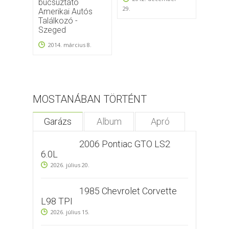
búcsúztató
2013.
29.
Amerikai Autós
2013
Találkozó -
Szeged
2014. március 8.
MOSTANÁBAN TÖRTÉNT
Garázs
Album
Apró
2006 Pontiac GTO LS2
6.0L
2026. július 20.
1985 Chevrolet Corvette
L98 TPI
2026. július 15.