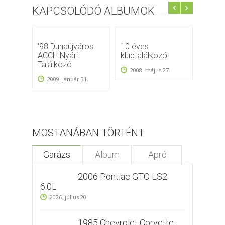
KAPCSOLÓDÓ ALBUMOK
'98 Dunaújváros
10 éves
1997,
ACCH Nyári
klubtalálkozó
2008
Találkozó
2008. május 27.
2009. január 31.
MOSTANÁBAN TÖRTÉNT
Garázs
Album
Apró
2006 Pontiac GTO LS2
6.0L
2026. július 20.
1985 Chevrolet Corvette