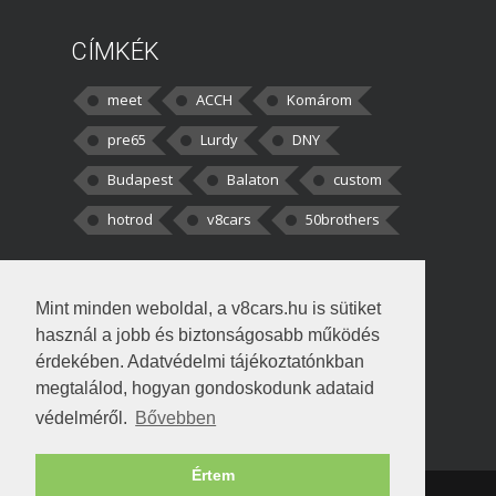
CÍMKÉK
meet
ACCH
Komárom
pre65
Lurdy
DNY
Budapest
Balaton
custom
hotrod
v8cars
50brothers
HOZZÁSZÓLÁSOK
Mint minden weboldal, a v8cars.hu is sütiket
kortisz:
Elszúrtam! Én csak két
használ a jobb és biztonságosabb működés
darabbaal számoltam. Nem tudtam, hogy fél autót,
érdekében. Adatvédelmi tájékoztatónkban
megtalálod, hogyan gondoskodunk adataid
Béke:
Tényleg nagyon jó kérdés volt
védelméről.
Bővebben
!fasza Örültem is nagyon, amikor
Értem