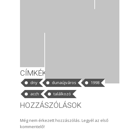
CÍMKÉK
dny
dunaújváros
1998
acch
találkozó
HOZZÁSZÓLÁSOK
Még nem érkezett hozzászólás. Legyél az első
kommentelő!