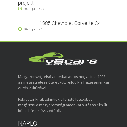
projekt
2026. július 20.
1985 Chevrolet Corvette C4
2026. július 15.
Magyarország első amerikai autós magazinja 1998-
as megszületése óta együtt fejlődik a hazai amerikai
autós kultúrával.
Feladatunknak tekintjük a lehető legtöbbet
megőrizni a magyarországi amerikai autózás elmúlt
közel három évtizedéről.
NAPLÓ