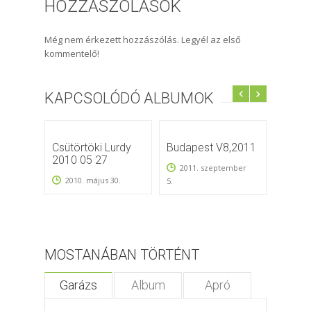
HOZZÁSZÓLÁSOK
Még nem érkezett hozzászólás. Legyél az első
kommentelő!
KAPCSOLÓDÓ ALBUMOK
Csütörtöki Lurdy
Budapest V8,2011
5th An
2010 05 27
Lurdy
2011. szeptember
2010. május 30.
2011
5.
MOSTANÁBAN TÖRTÉNT
Garázs
Album
Apró