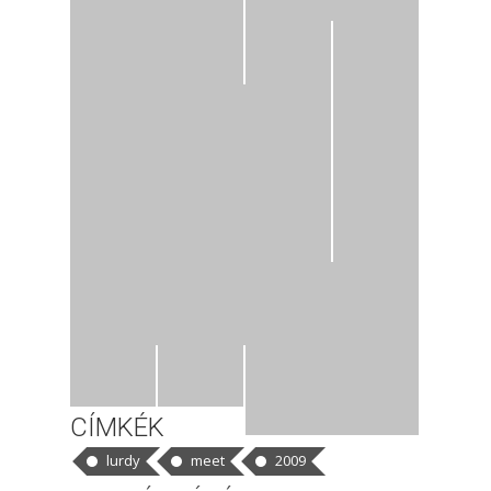
CÍMKÉK
lurdy
meet
2009