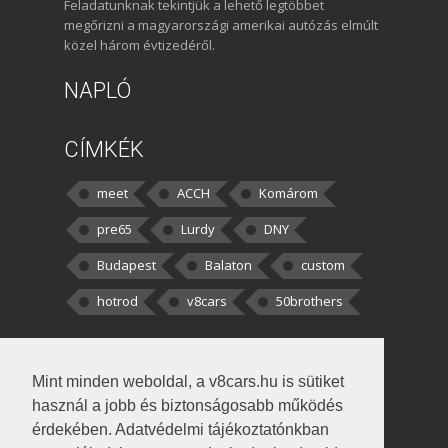
Feladatunknak tekintjük a lehető legtöbbet
megőrizni a magyarországi amerikai autózás elmúlt
közel három évtizedéről.
NAPLÓ
CÍMKÉK
meet
ACCH
Komárom
pre65
Lurdy
DNY
Budapest
Balaton
custom
hotrod
v8cars
50brothers
HOZZÁSZÓLÁSOK
Mint minden weboldal, a v8cars.hu is sütiket
kortisz:
Elszúrtam! Én csak két
használ a jobb és biztonságosabb működés
darabbaal számoltam. Nem tudtam, hogy fél autót,
érdekében. Adatvédelmi tájékoztatónkban