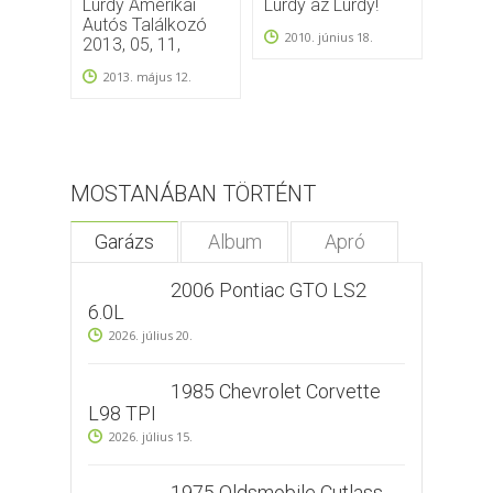
Lurdy Amerikai
Lurdy az Lurdy!
Duna 
Autós Találkozó
2010. június 18.
2009
2013, 05, 11,
2013. május 12.
MOSTANÁBAN TÖRTÉNT
Garázs
Album
Apró
2006 Pontiac GTO LS2
6.0L
2026. július 20.
1985 Chevrolet Corvette
L98 TPI
2026. július 15.
1975 Oldsmobile Cutlass