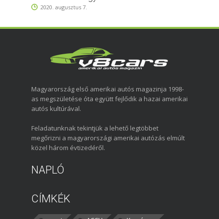
2020. augusztus 7.
Magyarország első amerikai autós magazinja 1998-
as megszületése óta együtt fejlődik a hazai amerikai
autós kultúrával.
Feladatunknak tekintjük a lehető legtöbbet
megőrizni a magyarországi amerikai autózás elmúlt
közel három évtizedéről.
NAPLÓ
CÍMKÉK