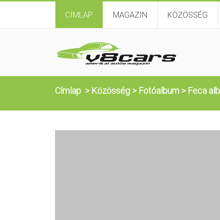
CÍMLAP
MAGAZIN
KÖZÖSSÉG
Címlap
>
Közösség
>
Fotóalbum
>
Feca al