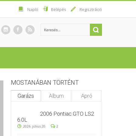
Napló
Belépés
Regisztráció
MOSTANÁBAN TÖRTÉNT
Garázs
Album
Apró
2006 Pontiac GTO LS2
6.0L
2026. július 20.
2