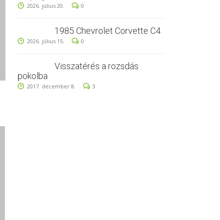
2026. július 20.
0
1985 Chevrolet Corvette C4
2026. július 15.
0
Visszatérés a rozsdás
pokolba
2017. december 8.
3