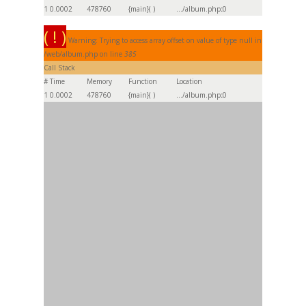
1
0.0002
478760
{main}( )
.../album.php
:
0
( ! )
Warning: Trying to access array offset on value of type null in
/web/album.php on line
385
Call Stack
#
Time
Memory
Function
Location
1
0.0002
478760
{main}( )
.../album.php
:
0