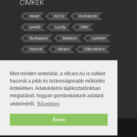
CÍMKÉK
meet
ACCH
Komárom
pre65
Lurdy
DNY
Budapest
Balaton
custom
hotrod
v8cars
50brothers
HOZZÁSZÓLÁSOK
Mint minden weboldal, a v8cars.hu is sütiket
kortisz:
Elszúrtam! Én csak két
használ a jobb és biztonságosabb működés
darabbaal számoltam. Nem tudtam, hogy fél autót,
érdekében. Adatvédelmi tájékoztatónkban
megtalálod, hogyan gondoskodunk adataid
Béke:
Tényleg nagyon jó kérdés volt
védelméről.
Bővebben
!fasza Örültem is nagyon, amikor
Értem
Copyright © 1998-2026 v8cars.hu
T
|
|
Szerzői jogok
|
Adatkezelés
Napló