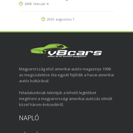
2008. február 4.
2026. augusztus 7.
Magyarország első amerikai autós magazinja 1998-
as megszületése óta együtt fejlődik a hazai amerikai
autós kultúrával.
Feladatunknak tekintjük a lehető legtöbbet
megőrizni a magyarországi amerikai autózás elmúlt
közel három évtizedéről.
NAPLÓ