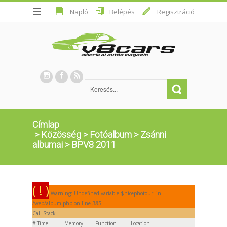
☰
Napló
Belépés
Regisztráció
Címlap
>
Közösség
>
Fotóalbum
>
Zsánni
albumai
>
BPV8 2011
( ! )
Warning: Undefined variable $nicephotourl in
/web/album.php on line
385
Call Stack
#
Time
Memory
Function
Location