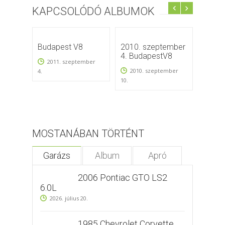
KAPCSOLÓDÓ ALBUMOK
Budapest V8
2010. szeptember
LURDY
4. BudapestV8
2011. szeptember
2011
2010. szeptember
4.
18.
10.
MOSTANÁBAN TÖRTÉNT
Garázs
Album
Apró
2006 Pontiac GTO LS2
6.0L
2026. július 20.
1985 Chevrolet Corvette