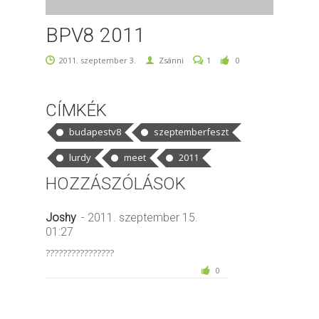
BPV8 2011
2011. szeptember 3.
Zsánni
1
0
CÍMKÉK
budapestv8
szeptemberfeszt
lurdy
meet
2011
HOZZÁSZÓLÁSOK
Joshy
- 2011. szeptember 15.
01:27
????????????????
0