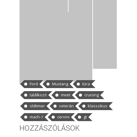
CÍMKÉK
Ford
Mustang
túra
találkozó
meet
cruising
oldtimer
veterán
klasszikus
mach-1
cervini
gt
HOZZÁSZÓLÁSOK