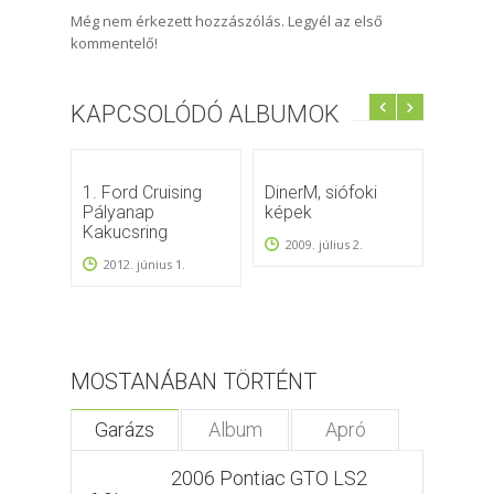
Még nem érkezett hozzászólás. Legyél az első
kommentelő!
KAPCSOLÓDÓ ALBUMOK
1. Ford Cruising
DinerM, siófoki
7. Mu
Pályanap
képek
Szüle
Kakucsring
Kakuc
2009. július 2.
2012. június 1.
2013.
MOSTANÁBAN TÖRTÉNT
Garázs
Album
Apró
2006 Pontiac GTO LS2