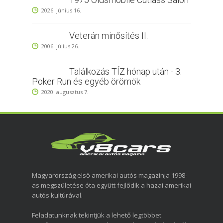
2026. június 16.
Veterán minősítés II.
2006. július 26.
Találkozás TÍZ hónap után - 3.
Poker Run és egyéb örömök
2020. augusztus 7.
Magyarország első amerikai autós magazinja 1998-
as megszületése óta együtt fejlődik a hazai amerikai
autós kultúrával.
Feladatunknak tekintjük a lehető legtöbbet