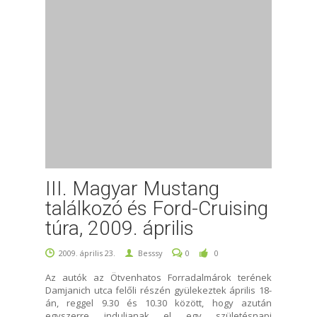
III. Magyar Mustang
találkozó és Ford-Cruising
túra, 2009. április
2009. április 23.
Besssy
0
0
Az autók az Ötvenhatos Forradalmárok terének
Damjanich utca felőli részén gyülekeztek április 18-
án, reggel 9.30 és 10.30 között, hogy azután
egyszerre induljanak el egy születésnapi