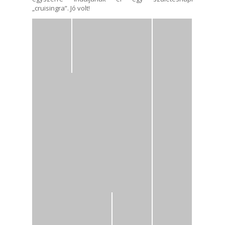
„cruisingra”. Jó volt!