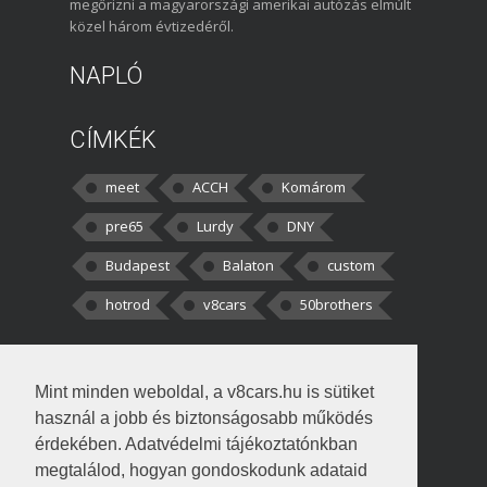
megőrizni a magyarországi amerikai autózás elmúlt
közel három évtizedéről.
NAPLÓ
CÍMKÉK
meet
ACCH
Komárom
pre65
Lurdy
DNY
Budapest
Balaton
custom
hotrod
v8cars
50brothers
HOZZÁSZÓLÁSOK
Mint minden weboldal, a v8cars.hu is sütiket
kortisz:
Elszúrtam! Én csak két
használ a jobb és biztonságosabb működés
darabbaal számoltam. Nem tudtam, hogy fél autót,
érdekében. Adatvédelmi tájékoztatónkban
megtalálod, hogyan gondoskodunk adataid