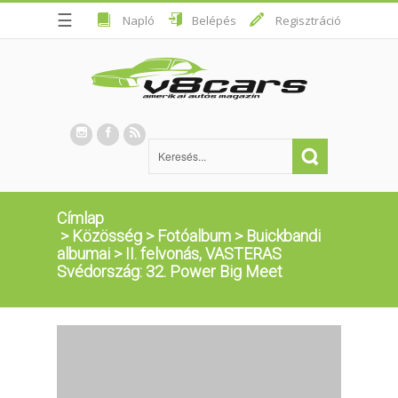
☰
Napló
Belépés
Regisztráció
Címlap
>
Közösség
>
Fotóalbum
>
Buickbandi
albumai
>
II. felvonás, VASTERAS
Svédország: 32. Power Big Meet