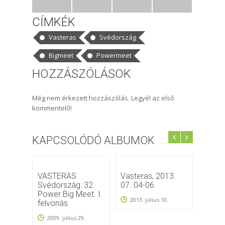
CÍMKÉK
Vasteras
Svédország
Bigmeet
Powermeet
HOZZÁSZÓLÁSOK
Még nem érkezett hozzászólás. Legyél az első
kommentelő!
KAPCSOLÓDÓ ALBUMOK
VASTERAS
Vasteras, 2013.
Mini t
Svédország: 32.
07. 04-06
Lurdy
Power Big Meet. I.
09.07
2013. július 10.
felvonás
2009.
2009. július 29.