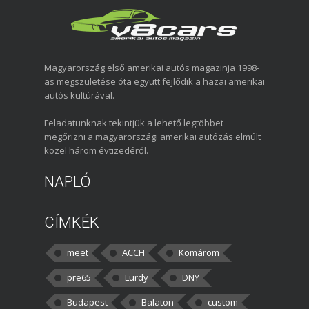
Magyarország első amerikai autós magazinja 1998-
as megszületése óta együtt fejlődik a hazai amerikai
autós kultúrával.
Feladatunknak tekintjük a lehető legtöbbet
megőrizni a magyarországi amerikai autózás elmúlt
közel három évtizedéről.
NAPLÓ
CÍMKÉK
meet
ACCH
Komárom
pre65
Lurdy
DNY
Budapest
Balaton
custom