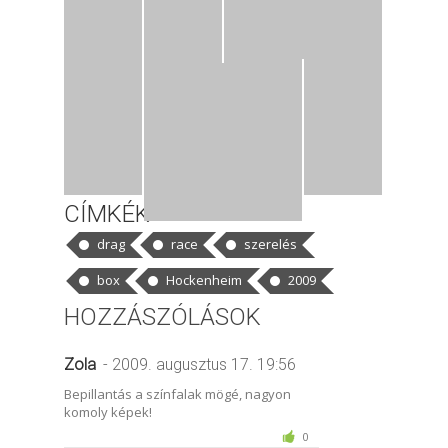
CÍMKÉK
drag
race
szerelés
box
Hockenheim
2009
HOZZÁSZÓLÁSOK
Zola
- 2009. augusztus 17. 19:56
Bepillantás a színfalak mögé, nagyon
komoly képek!
0