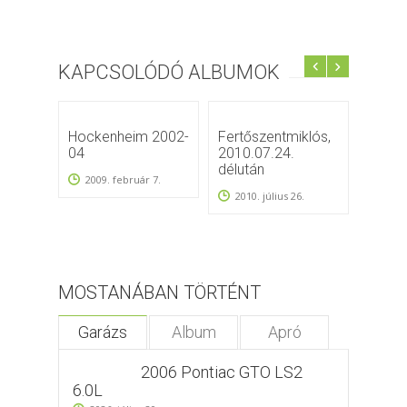
KAPCSOLÓDÓ ALBUMOK
Hockenheim 2002-
Fertőszentmiklós,
Cama
04
2010.07.24.
2016
délután
2009. február 7.
2010. július 26.
MOSTANÁBAN TÖRTÉNT
Garázs
Album
Apró
2006 Pontiac GTO LS2
6.0L