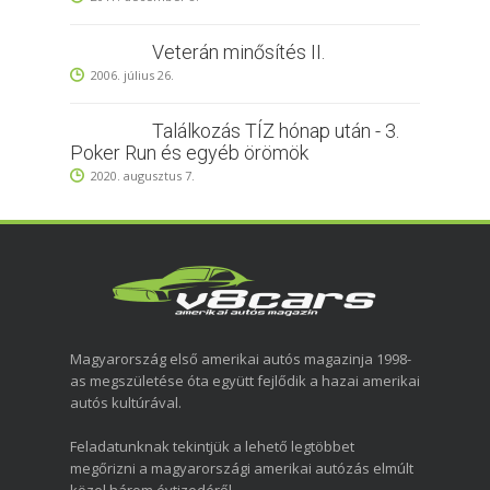
Veterán minősítés II.
2006. július 26.
Találkozás TÍZ hónap után - 3.
Poker Run és egyéb örömök
2020. augusztus 7.
Magyarország első amerikai autós magazinja 1998-
as megszületése óta együtt fejlődik a hazai amerikai
autós kultúrával.
Feladatunknak tekintjük a lehető legtöbbet
megőrizni a magyarországi amerikai autózás elmúlt
közel három évtizedéről.