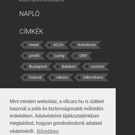
NAPLÓ
CÍMKÉK
meet
ACCH
Komárom
pre65
Lurdy
DNY
Budapest
Balaton
custom
hotrod
v8cars
50brothers
HOZZÁSZÓLÁSOK
Mint minden weboldal, a v8cars.hu is sütiket
kortisz:
Elszúrtam! Én csak két
használ a jobb és biztonságosabb működés
darabbaal számoltam. Nem tudtam, hogy fél autót,
érdekében. Adatvédelmi tájékoztatónkban
megtalálod, hogyan gondoskodunk adataid
Béke:
Tényleg nagyon jó kérdés volt
védelméről.
Bővebben
!fasza Örültem is nagyon, amikor