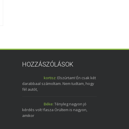
2009-11-21-Szeged
2012. 03. 17.
mini tali
Szegeden
2009. november 23.
3
2012. március 18.
HOZZÁSZÓLÁSOK
kortisz:
Elszúrtam! Én csak két
darabbaal számoltam. Nem tudtam, hogy
fél autót,
Béke:
Tényleg nagyon jó
kérdés volt !fasza Örültem is nagyon,
amikor