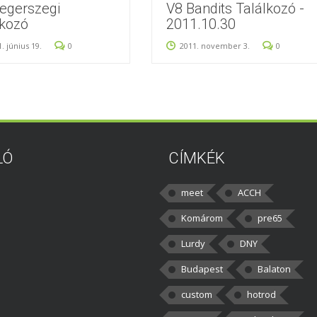
egerszegi
V8 Bandits Találkozó -
lkozó
2011.10.30
. június 19.
0
2011. november 3.
0
LÓ
CÍMKÉK
meet
ACCH
Komárom
pre65
Lurdy
DNY
Budapest
Balaton
custom
hotrod