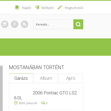
Napló
Belépés
Regisztráció
MOSTANÁBAN TÖRTÉNT
Garázs
Album
Apró
2006 Pontiac GTO LS2
6.0L
2026. július 20.
2