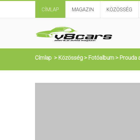
CÍMLAP
MAGAZIN
KÖZÖSSÉG
Címlap
>
Közösség
>
Fotóalbum
>
Prouda 