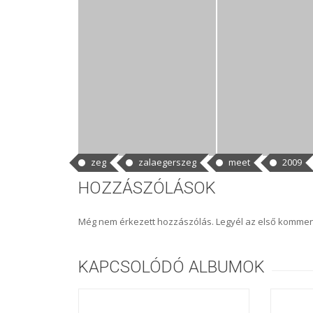
CÍMKÉK
zeg
zalaegerszeg
meet
2009
HOZZÁSZÓLÁSOK
Még nem érkezett hozzászólás. Legyél az első kommen
KAPCSOLÓDÓ ALBUMOK