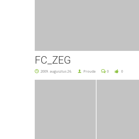
FC_ZEG
2009. augusztus 26.
Prouda
0
0