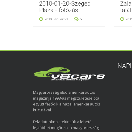
2010-01-20-Szeged
Zala
Plaza - fotózás
talá
2010. január 21.
5
2011
NAP
Magyarország első amerikai autós
magazinja 1998-as megszületése óta
együtt fejlődik a hazai amerikai autós
kultúrával.
Feladatunknak tekintjük a lehető
legtöbbet megőrizni a magyarországi