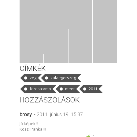
CÍMKÉK
zeg
zalaegerszeg
forestcamp
meet
2011
HOZZÁSZÓLÁSOK
brosy
- 2011. június 19. 15:37
Jó képek !!
Köszi Panka !!!
0