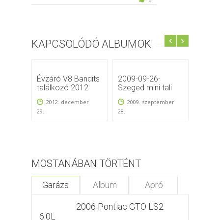
KAPCSOLÓDÓ ALBUMOK
Évzáró V8 Bandits
2009-09-26-
2010-
találkozó 2012
Szeged mini tali
Szeged
2012. december
2009. szeptember
2010
29.
28.
MOSTANÁBAN TÖRTÉNT
Garázs
Album
Apró
2006 Pontiac GTO LS2
6.0L