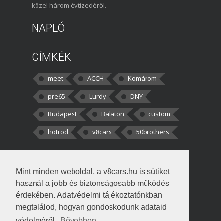
közel három évtizedéről.
NAPLÓ
CÍMKÉK
meet
ACCH
Komárom
pre65
Lurdy
DNY
Budapest
Balaton
custom
hotrod
v8cars
50brothers
HOZZÁSZÓLÁSOK
Mint minden weboldal, a v8cars.hu is sütiket
kortisz:
Elszúrtam! Én csak két
használ a jobb és biztonságosabb működés
darabbaal számoltam. Nem tudtam, hogy fél autót,
érdekében. Adatvédelmi tájékoztatónkban
megtalálod, hogyan gondoskodunk adataid
Béke:
Tényleg nagyon jó kérdés volt
védelméről.
Bővebben