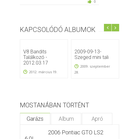
0
KAPCSOLÓDÓ ALBUMOK
V8 Bandits
2009-09-13-
2009-
Találkozó -
Szeged mini tali
Szeged
2012.03.17
2009. szeptember
200
2012. március 19.
28.
23.
MOSTANÁBAN TÖRTÉNT
Garázs
Album
Apró
2006 Pontiac GTO LS2
6.0L