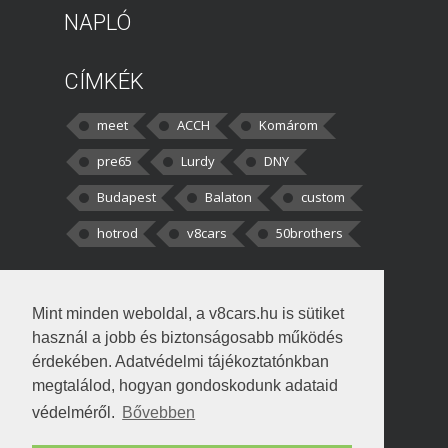
NAPLÓ
CÍMKÉK
meet
ACCH
Komárom
pre65
Lurdy
DNY
Budapest
Balaton
custom
hotrod
v8cars
50brothers
HOZZÁSZÓLÁSOK
Mint minden weboldal, a v8cars.hu is sütiket
kortisz:
Elszúrtam! Én csak két
használ a jobb és biztonságosabb működés
darabbaal számoltam. Nem tudtam, hogy fél autót,
érdekében. Adatvédelmi tájékoztatónkban
megtalálod, hogyan gondoskodunk adataid
Béke:
Tényleg nagyon jó kérdés volt
védelméről.
Bővebben
!fasza Örültem is nagyon, amikor