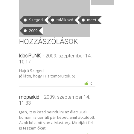
CÍMKÉK
Szeged
találkozó
meet
2009
HOZZÁSZÓLÁSOK
kicsiPUNK
- 2009. szeptember 14.
10:17
Hajrá Szeged!
Jó látni, hogy Ti is tömörültök. :-)
0
moparkid
- 2009. szeptember 14.
11:33
Igen, itt is kezd beindulni az élet! :) Lali
komám is csinált pár képet, amit átküldött.
Azok közt ott van a Mustang. Mindjárt fel
is teszem őket.