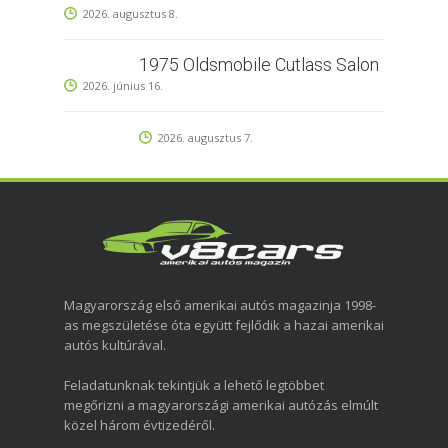
2026. augusztus 8.
1975 Oldsmobile Cutlass Salon
2026. június 16.
2026. augusztus 7.
Magyarország első amerikai autós magazinja 1998-
as megszületése óta együtt fejlődik a hazai amerikai
autós kultúrával.
Feladatunknak tekintjük a lehető legtöbbet
megőrizni a magyarországi amerikai autózás elmúlt
közel három évtizedéről.