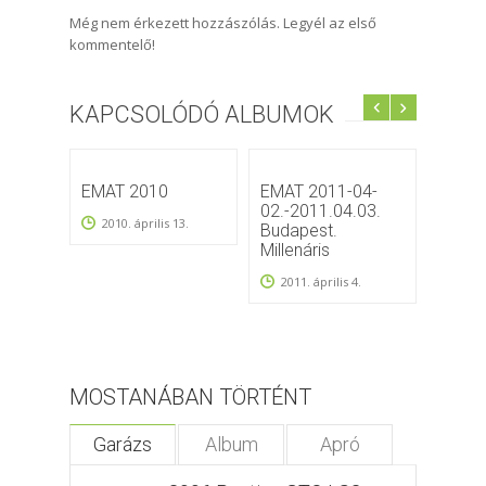
Még nem érkezett hozzászólás. Legyél az első
kommentelő!
KAPCSOLÓDÓ ALBUMOK
EMAT 2010
EMAT 2011-04-
EMAT,
02.-2011.04.03.
CARS
2010. április 13.
Budapest.
AMCA
Millenáris
2013
2011. április 4.
MOSTANÁBAN TÖRTÉNT
Garázs
Album
Apró