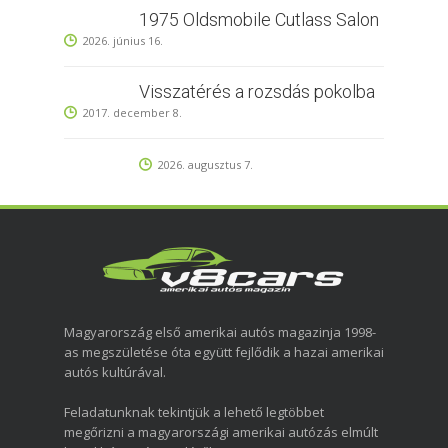
1975 Oldsmobile Cutlass Salon
2026. június 16.
Visszatérés a rozsdás pokolba
2017. december 8.
2026. augusztus 7.
Magyarország első amerikai autós magazinja 1998-
as megszületése óta együtt fejlődik a hazai amerikai
autós kultúrával.
Feladatunknak tekintjük a lehető legtöbbet
megőrizni a magyarországi amerikai autózás elmúlt