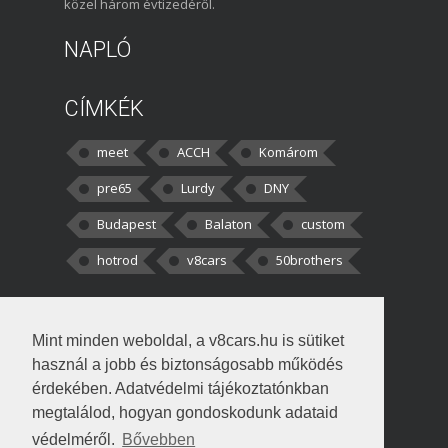
közel három évtizedéről.
NAPLÓ
CÍMKÉK
meet
ACCH
Komárom
pre65
Lurdy
DNY
Budapest
Balaton
custom
hotrod
v8cars
50brothers
HOZZÁSZÓLÁSOK
Mint minden weboldal, a v8cars.hu is sütiket
kortisz:
Elszúrtam! Én csak két
használ a jobb és biztonságosabb működés
darabbaal számoltam. Nem tudtam, hogy fél autót,
érdekében. Adatvédelmi tájékoztatónkban
megtalálod, hogyan gondoskodunk adataid
Béke:
Tényleg nagyon jó kérdés volt
védelméről.
Bővebben