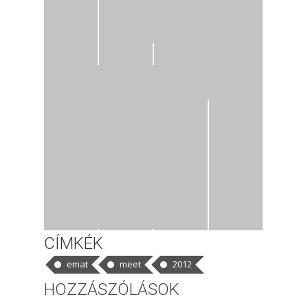
CÍMKÉK
emat
meet
2012
HOZZÁSZÓLÁSOK