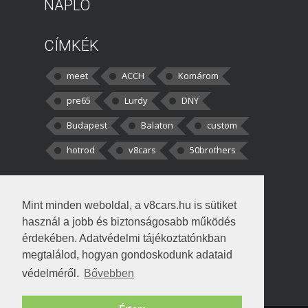
NAPLÓ
CÍMKÉK
meet
ACCH
Komárom
pre65
Lurdy
DNY
Budapest
Balaton
custom
hotrod
v8cars
50brothers
HOZZÁSZÓLÁSOK
Mint minden weboldal, a v8cars.hu is sütiket
kortisz:
Elszúrtam! Én csak két
használ a jobb és biztonságosabb működés
darabbaal számoltam. Nem tudtam, hogy fél autót,
érdekében. Adatvédelmi tájékoztatónkban
megtalálod, hogyan gondoskodunk adataid
Béke:
Tényleg nagyon jó kérdés volt
védelméről.
Bővebben
!fasza Örültem is nagyon, amikor