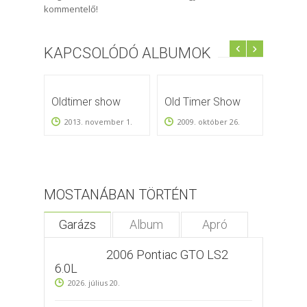
kommentelő!
KAPCSOLÓDÓ ALBUMOK
Oldtimer show
Old Timer Show
Donau
2008
2013. november 1.
2009. október 26.
2008.
MOSTANÁBAN TÖRTÉNT
Garázs
Album
Apró
2006 Pontiac GTO LS2
6.0L
2026. július 20.