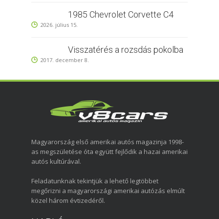
1985 Chevrolet Corvette C4
2026. július 15.
Visszatérés a rozsdás pokolba
2017. december 8.
Magyarország első amerikai autós magazinja 1998-
as megszületése óta együtt fejlődik a hazai amerikai
autós kultúrával.
Feladatunknak tekintjük a lehető legtöbbet
megőrizni a magyarországi amerikai autózás elmúlt
közel három évtizedéről.