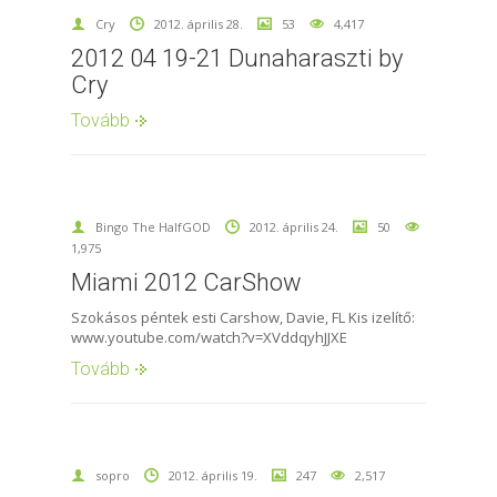
Cry
2012. április 28.
53
4,417
2012 04 19-21 Dunaharaszti by
Cry
Tovább
Bingo The HalfGOD
2012. április 24.
50
1,975
Miami 2012 CarShow
Szokásos péntek esti Carshow, Davie, FL Kis izelítő:
www.youtube.com/watch?v=XVddqyhJJXE
Tovább
sopro
2012. április 19.
247
2,517