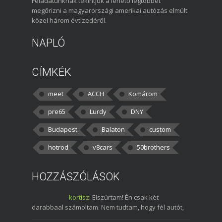
Feladatunknak tekintjük a lehető legtöbbet
megőrizni a magyarországi amerikai autózás elmúlt
közel három évtizedéről.
NAPLÓ
CÍMKÉK
meet
ACCH
Komárom
pre65
Lurdy
DNY
Budapest
Balaton
custom
hotrod
v8cars
50brothers
HOZZÁSZÓLÁSOK
kortisz:
Elszúrtam! Én csak két
darabbaal számoltam. Nem tudtam, hogy fél autót,