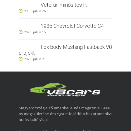
Veterán minősítés II.
2006. július 26.
1985 Chevrolet Corvette C4
2026. július 15.
Fox body Mustang Fastback V8
projekt
2026. július 20.
Magyarország első amerikai autós magazinja 1998-
as megszületése óta együtt fejlődik a hazai amerikai
autós kultúrával.