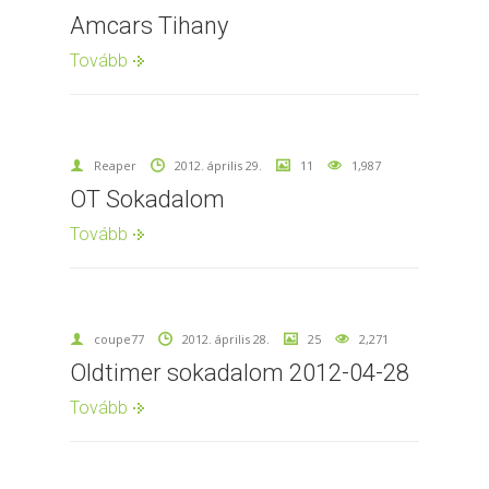
Amcars Tihany
Tovább
Reaper
2012. április 29.
11
1,987
OT Sokadalom
Tovább
coupe77
2012. április 28.
25
2,271
Oldtimer sokadalom 2012-04-28
Tovább