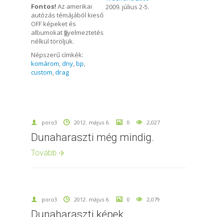
Fontos!
Az amerikai
2009. július 2-5.
autózás témájából kieső
OFF képeket és
albumokat figyelmeztetés
nélkül töröljük.
Népszerű címkék:
komárom
,
dny
,
bp
,
custom
,
drag
poro3
2012. május 6.
0
2,027
Dunaharaszti még mindig.
Tovább
poro3
2012. május 6.
0
2,079
Dunaharaszti képek