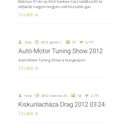
Március 31-én az Első Yankee Cars találkozót! Az
időjárás nagyon kegyes volt hozzánk,igaz
Tovább
Zola
2012. április 1.
37
2,171
Autó-Motor Tuning Show 2012
Autó-Motor Tuning Show a Hungexpon
Tovább
Feca
2012. március 25.
54
2,771
Kiskunlacháza Drag 2012 03.24.
Tovább