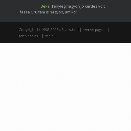
Béke:
Tényleg nagyon jó kérdés volt
!fasza Örültem is nagyon, amikor
Copyright © 1998-2026 v8cars.hu
T
|
|
Szerzői jogok
|
Adatkezelés
Napló