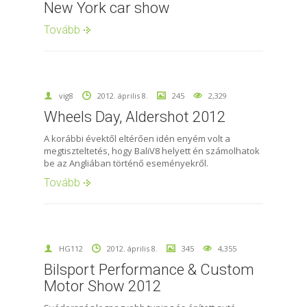
New York car show
Tovább
vig8
2012. április 8.
245
2,329
Wheels Day, Aldershot 2012
A korábbi évektől eltérően idén enyém volt a
megtiszteltetés, hogy BaliV8 helyett én számolhatok
be az Angliában történő eseményekről.
Tovább
HG112
2012. április 8.
345
4,355
Bilsport Performance & Custom
Motor Show 2012