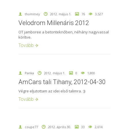
thommey
2012. május 1.
76
3,527
Velodrom Millenáris 2012
OT jamboree a betonteknőben, néhány nagyvassal
körítve.
Tovább
Panka
2012. május 1.
0
1,800
AmCars tali Tihany, 2012-04-30
Végre eljutottam az idei első talimra. :))
Tovább
coupe77
2012. április 30.
33
2,614