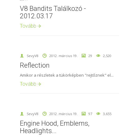
V8 Bandits Találkozó -
2012.03.17
Tovább
SevyV8
2012. március 19.
29
2,520
Reflection
Amikor a részletek a tükörképben "rejtőznek" el...
Tovább
SevyV8
2012. március 19.
97
3,655
Engine Hood, Emblems,
Headlights...