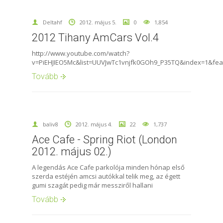
Deltahf
2012. május 5.
0
1,854
2012 Tihany AmCars Vol.4
http://www.youtube.com/watch?
v=PiEHJIEO5Mc&list=UUVJwTc1vnjfk0GOh9_P35TQ&index=1&fea
Tovább
baliv8
2012. május 4.
22
1,737
Ace Cafe - Spring Riot (London
2012. május 02.)
A legendás Ace Cafe parkolója minden hónap első
szerda estéjén amcsi autókkal telik meg, az égett
gumi szagát pedig már messziről hallani
Tovább