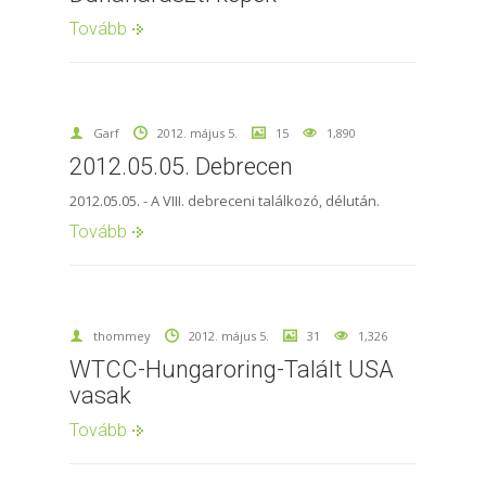
Tovább
Garf
2012. május 5.
15
1,890
2012.05.05. Debrecen
2012.05.05. - A VIII. debreceni találkozó, délután.
Tovább
thommey
2012. május 5.
31
1,326
WTCC-Hungaroring-Talált USA
vasak
Tovább