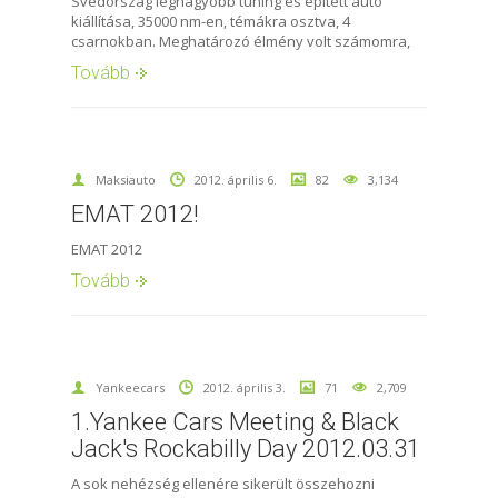
Svédország legnagyobb tuning és épített autó
kiállítása, 35000 nm-en, témákra osztva, 4
csarnokban. Meghatározó élmény volt számomra,
Tovább
Maksiauto
2012. április 6.
82
3,134
EMAT 2012!
EMAT 2012
Tovább
Yankeecars
2012. április 3.
71
2,709
1.Yankee Cars Meeting & Black
Jack's Rockabilly Day 2012.03.31
A sok nehézség ellenére sikerült összehozni