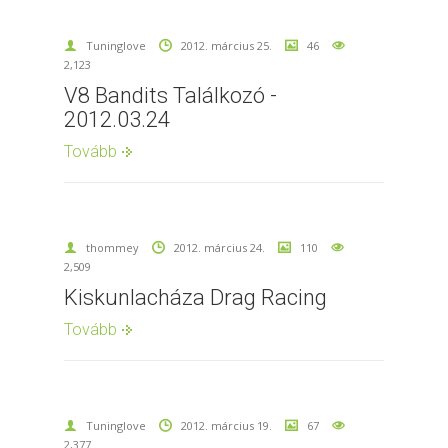
Tuninglove
2012. március 25.
46
2,123
V8 Bandits Találkozó -
2012.03.24
Tovább
thommey
2012. március 24.
110
2,509
Kiskunlacháza Drag Racing
Tovább
Tuninglove
2012. március 19.
67
2,377