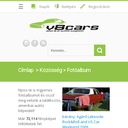
☰
Napló
Belépés
Regisztráció
Címlap
>
Közösség
>
Fotóalbum
Nyiss te is ingyenes
fotóalbumot és oszd
meg velünk a találkozós,
amerikai autós
képeidet!
bárány: Agárd Lakeside
Már
72,114
fényképet
Rock&Roll and US Car
töltöttetek fel.
Weekend 2009