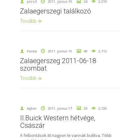
poro3
2011. június 19.
24
2,319
Zalaegerszegi találkozó
Tovább
Panka
2011. június 19.
49
2,712
Zalaegerszeg 2011-06-18
szombat
Tovább
tájber
2011. június 17.
29
2,720
II.Buick Western hétvége,
Császár
A felbontások itt nagyon le vannak butítva. Több