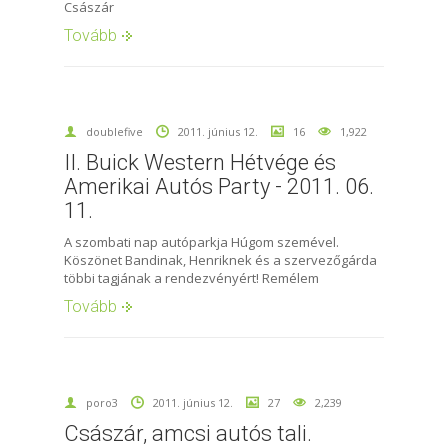
Császár
Tovább
doublefive
2011. június 12.
16
1,922
II. Buick Western Hétvége és
Amerikai Autós Party - 2011. 06.
11.
A szombati nap autóparkja Húgom szemével.
Köszönet Bandinak, Henriknek és a szervezőgárda
többi tagjának a rendezvényért! Remélem
Tovább
poro3
2011. június 12.
27
2,239
Császár, amcsi autós tali.