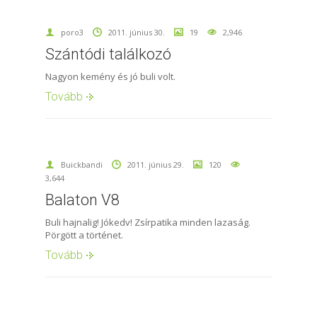
poro3
2011. június 30.
19
2,946
Szántódi találkozó
Nagyon kemény és jó buli volt.
Tovább
Buickbandi
2011. június 29.
120
3,644
Balaton V8
Buli hajnalig! Jókedv! Zsírpatika minden lazaság.
Pörgött a történet.
Tovább