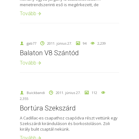
menetrendszerinti eső is megérkezett, de
Tovább
gab77
2011. június 27.
94
2,239
Balaton V8 Szántód
Tovább
Buickbandi
2011. június 27.
112
2,355
Bortúra Szekszárd
A Cadillac-es csapathoz csapódva részt vettünk egy
Szekszárdi kiránduláson és borkostoláson. Zoli
király bulit csaptál nekünk.
Tovább