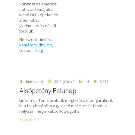
Fontos!
Az amerikai
autózás témájából
kieső OFF képeket és
albumokat
figyelmeztetés nélkül
töröljük.
Népszerű címkék:
komárom
,
dny
,
bp
,
custom
,
drag
Buickbandi
2011. július 2.
43
3,996
Alsópetény Falunap
Lincoln-os Tóni barátunk meghívása után gurultunk
le a falu határába egy kis tó mellé. Az út festői, a
helyszín még inkább. Rotyogott a
Tovább