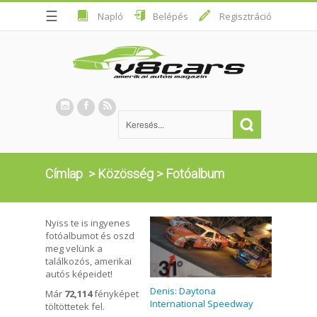
☰
Napló
Belépés
Regisztráció
Címlap
>
Közösség
>
Fotóalbum
Nyiss te is ingyenes
fotóalbumot és oszd
meg velünk a
találkozós, amerikai
autós képeidet!
Denis: Daytona
Már
72,114
fényképet
International Speedway
töltöttetek fel.