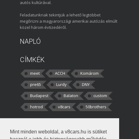
autós kultúrával.
Feladatunknak tekintjük a lehető legtöbbet
megőrizni a magyarországi amerikai autózás elmúlt
közel három évtizedéről.
NAPLÓ
CÍMKÉK
meet
ACCH
Komárom
pre65
Lurdy
DNY
Budapest
Balaton
custom
hotrod
v8cars
50brothers
HOZZÁSZÓLÁSOK
Mint minden weboldal, a v8cars.hu is sütiket
kortisz:
Elszúrtam! Én csak két