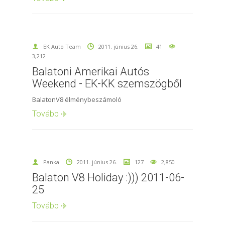
EK Auto Team
2011. június 26.
41
3,212
Balatoni Amerikai Autós
Weekend - EK-KK szemszögből
BalatonV8 élménybeszámoló
Tovább
Panka
2011. június 26.
127
2,850
Balaton V8 Holiday :))) 2011-06-
25
Tovább