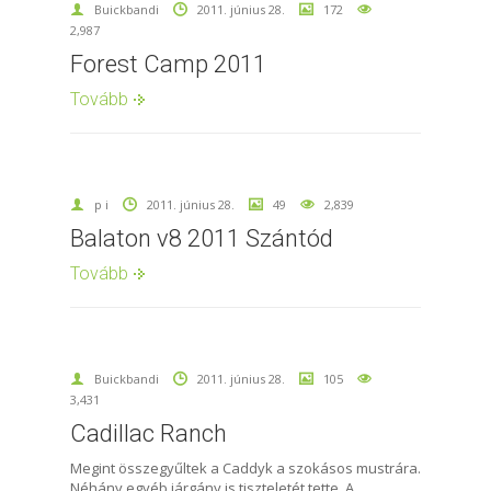
Buickbandi
2011. június 28.
172
2,987
Forest Camp 2011
Tovább
p i
2011. június 28.
49
2,839
Balaton v8 2011 Szántód
Tovább
Buickbandi
2011. június 28.
105
3,431
Cadillac Ranch
Megint összegyűltek a Caddyk a szokásos mustrára.
Néhány egyéb járgány is tiszteletét tette. A