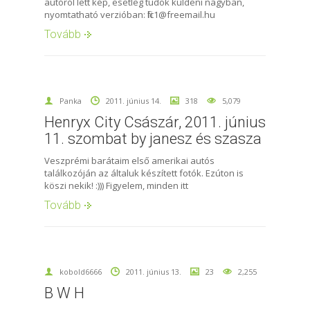
autóról lett kép, esetleg tudok küldeni nagyban,
nyomtatható verzióban: filc1@freemail.hu
Tovább
Panka
2011. június 14.
318
5,079
Henryx City Császár, 2011. június
11. szombat by janesz és szasza
Veszprémi barátaim első amerikai autós
találkozóján az általuk készített fotók. Ezúton is
köszi nekik! :))) Figyelem, minden itt
Tovább
kobold6666
2011. június 13.
23
2,255
B W H