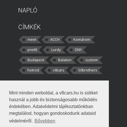
NAPLÓ
CÍMKÉK
meet
ACCH
Komárom
pre65
Lurdy
DNY
Budapest
Balaton
custom
hotrod
v8cars
50brothers
HOZZÁSZÓLÁSOK
Mint minden weboldal, a v8cars.hu is sütiket
kortisz:
Elszúrtam! Én csak két
használ a jobb és biztonságosabb működés
darabbaal számoltam. Nem tudtam, hogy fél autót,
érdekében. Adatvédelmi tájékoztatónkban
megtalálod, hogyan gondoskodunk adataid
Béke:
Tényleg nagyon jó kérdés volt
védelméről.
Bővebben
!fasza Örültem is nagyon, amikor