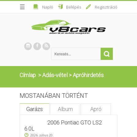
☰
Napló
Belépés
Regisztráció
Címlap
>
Adás-vétel
>
Apróhirdetés
MOSTANÁBAN TÖRTÉNT
Garázs
Album
Apró
2006 Pontiac GTO LS2
6.0L
2026. július 20.