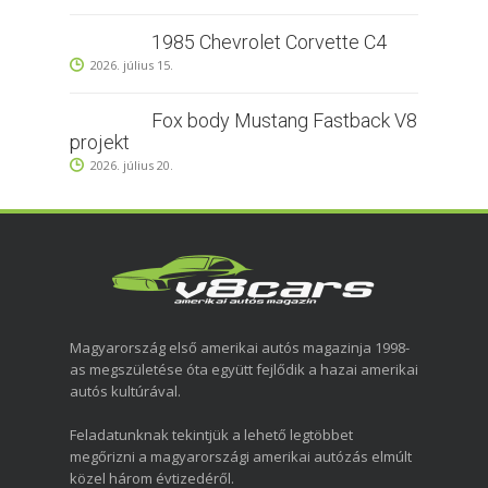
1985 Chevrolet Corvette C4
2026. július 15.
Fox body Mustang Fastback V8
projekt
2026. július 20.
Magyarország első amerikai autós magazinja 1998-
as megszületése óta együtt fejlődik a hazai amerikai
autós kultúrával.
Feladatunknak tekintjük a lehető legtöbbet
megőrizni a magyarországi amerikai autózás elmúlt
közel három évtizedéről.