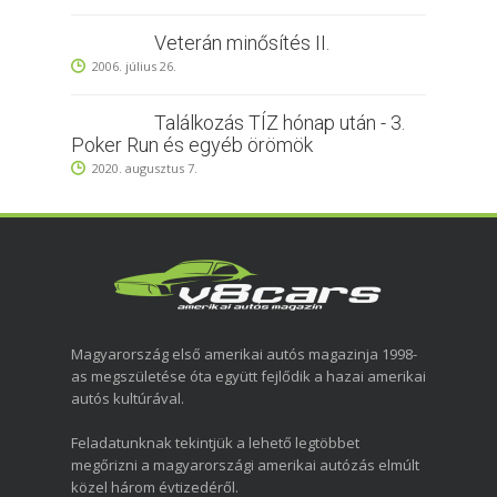
Veterán minősítés II.
2006. július 26.
Találkozás TÍZ hónap után - 3.
Poker Run és egyéb örömök
2020. augusztus 7.
Magyarország első amerikai autós magazinja 1998-
as megszületése óta együtt fejlődik a hazai amerikai
autós kultúrával.
Feladatunknak tekintjük a lehető legtöbbet
megőrizni a magyarországi amerikai autózás elmúlt
közel három évtizedéről.