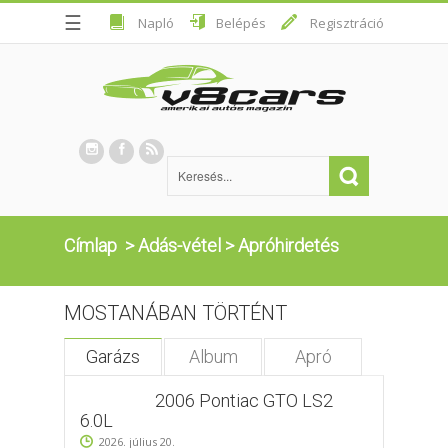
☰
Napló
Belépés
Regisztráció
Címlap
>
Adás-vétel
>
Apróhirdetés
MOSTANÁBAN TÖRTÉNT
Garázs
Album
Apró
2006 Pontiac GTO LS2
6.0L
2026. július 20.