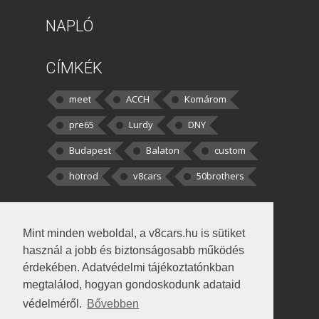
NAPLÓ
CÍMKÉK
meet
ACCH
Komárom
pre65
Lurdy
DNY
Budapest
Balaton
custom
hotrod
v8cars
50brothers
HOZZÁSZÓLÁSOK
Mint minden weboldal, a v8cars.hu is sütiket
kortisz:
Elszúrtam! Én csak két
használ a jobb és biztonságosabb működés
darabbaal számoltam. Nem tudtam, hogy fél autót,
érdekében. Adatvédelmi tájékoztatónkban
megtalálod, hogyan gondoskodunk adataid
Béke:
Tényleg nagyon jó kérdés volt
védelméről.
Bővebben
!fasza Örültem is nagyon, amikor