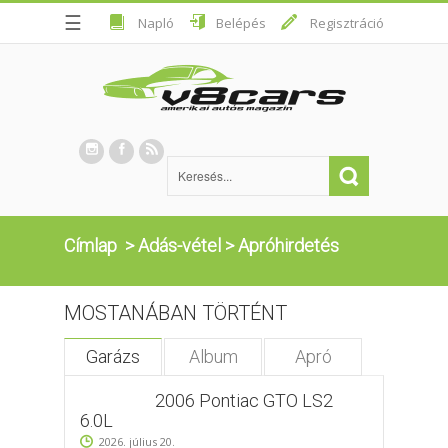
☰
Napló
Belépés
Regisztráció
Címlap
>
Adás-vétel
>
Apróhirdetés
MOSTANÁBAN TÖRTÉNT
Garázs
Album
Apró
2006 Pontiac GTO LS2
6.0L
2026. július 20.