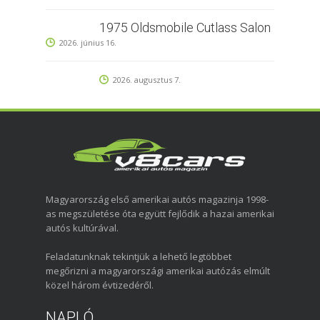
1975 Oldsmobile Cutlass Salon
2026. június 16.
2026. augusztus 7.
Magyarország első amerikai autós magazinja 1998-
as megszületése óta együtt fejlődik a hazai amerikai
autós kultúrával.
Feladatunknak tekintjük a lehető legtöbbet
megőrizni a magyarországi amerikai autózás elmúlt
közel három évtizedéről.
NAPLÓ