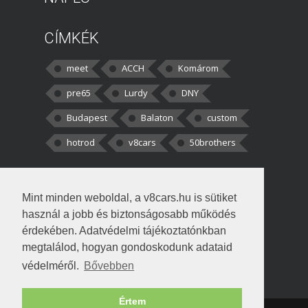
CÍMKÉK
meet
ACCH
Komárom
pre65
Lurdy
DNY
Budapest
Balaton
custom
hotrod
v8cars
50brothers
HOZZÁSZÓLÁSOK
Mint minden weboldal, a v8cars.hu is sütiket
kortisz:
Elszúrtam! Én csak két
használ a jobb és biztonságosabb működés
darabbaal számoltam. Nem tudtam, hogy fél autót,
érdekében. Adatvédelmi tájékoztatónkban
megtalálod, hogyan gondoskodunk adataid
Béke:
Tényleg nagyon jó kérdés volt
védelméről.
Bővebben
!fasza Örültem is nagyon, amikor
Értem