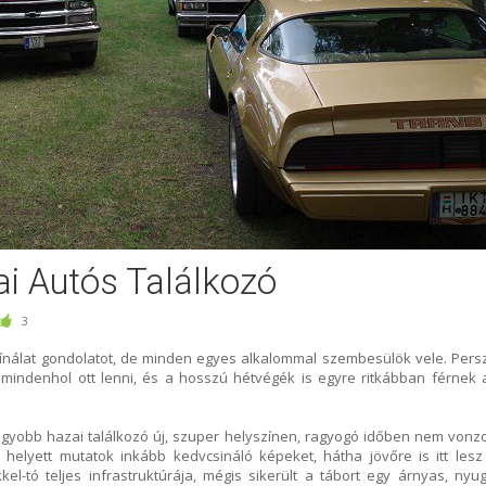
i Autós Találkozó
3
ínálat gondolatot, de minden egyes alkalommal szembesülök vele. Pers
mindenhol ott lenni, és a hosszú hétvégék is egyre ritkábban férnek 
agyobb hazai találkozó új, szuper helyszínen, ragyogó időben nem vonzo
elyett mutatok inkább kedvcsináló képeket, hátha jövőre is itt lesz
l-tó teljes infrastruktúrája, mégis sikerült a tábort egy árnyas, nyug