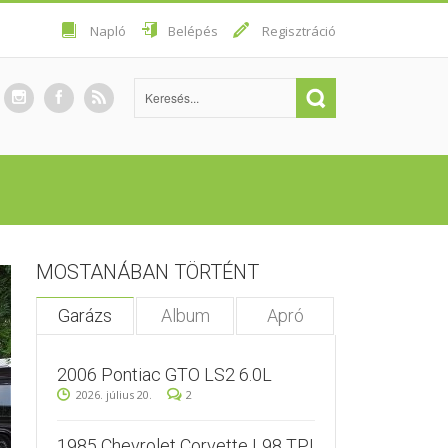
Napló
Belépés
Regisztráció
MOSTANÁBAN TÖRTÉNT
Garázs
Album
Apró
2006 Pontiac GTO LS2 6.0L
2026. július 20.
2
1985 Chevrolet Corvette L98 TPI