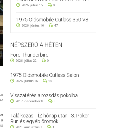
2026. július 15.
0
1975 Oldsmobile Cutlass 350 V8
2026. június 16.
47
NÉPSZERŰ A HÉTEN
Ford Thunderbird
2026. július 22.
0
1975 Oldsmobile Cutlass Salon
2026. június 16.
54
ze
Visszatérés a rozsdás pokolba
az
2017. december 8.
3
tt
Találkozás TÍZ hónap után - 3. Poker
 a
Run és egyéb örömök
is
2020. augusztus 7.
1