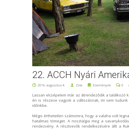
22. ACCH Nyári Amerika
2016. augusztus 4.
Zola
Események
0
Lassan elcsépelem már az átrendeződik a találkozó k
én is részese vagyok a változásnak, mi sem tudunk 
időnkbe.
Mégis érthetetlen számomra, hogy a valaha volt legn
hatalmas tömeget. A nosztalgia meg a savanykodás h
rendezvény. A résztvevők rendelkezésére állt a Rukke