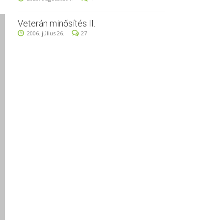
Veterán minősítés II.
2006. július 26.
27