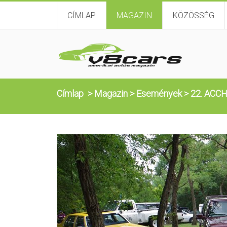
CÍMLAP
MAGAZIN
KÖZÖSSÉG
Címlap
>
Magazin
>
Események
>
22. ACCH