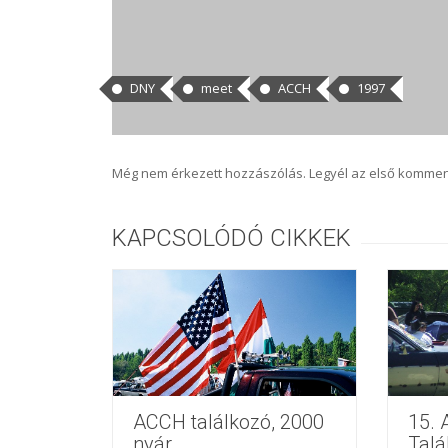
CÍMKÉK
DNY
meet
ACCH
1997
HOZZÁSZÓLÁSOK
Még nem érkezett hozzászólás. Legyél az első kommen
KAPCSOLÓDÓ CIKKEK
ACCH találkozó, 2000
15. 
nyár
Talá