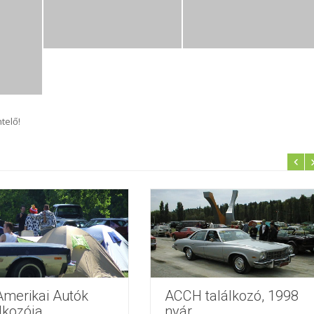
telő!
Amerikai Autók
ACCH találkozó, 1998
lkozója,
nyár