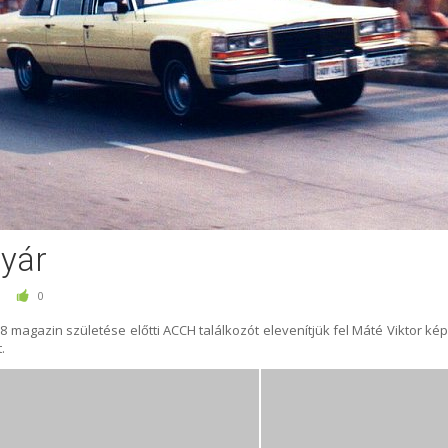
nyár
0
magazin születése előtti ACCH találkozót elevenítjük fel Máté Viktor kép
.