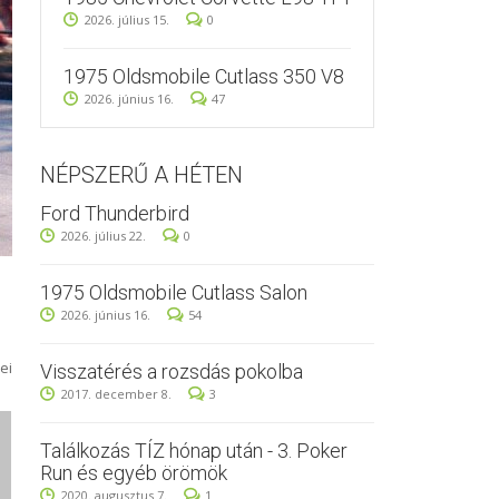
2026. július 15.
0
1975 Oldsmobile Cutlass 350 V8
2026. június 16.
47
NÉPSZERŰ A HÉTEN
Ford Thunderbird
2026. július 22.
0
1975 Oldsmobile Cutlass Salon
2026. június 16.
54
ei
Visszatérés a rozsdás pokolba
2017. december 8.
3
Találkozás TÍZ hónap után - 3. Poker
Run és egyéb örömök
2020. augusztus 7.
1