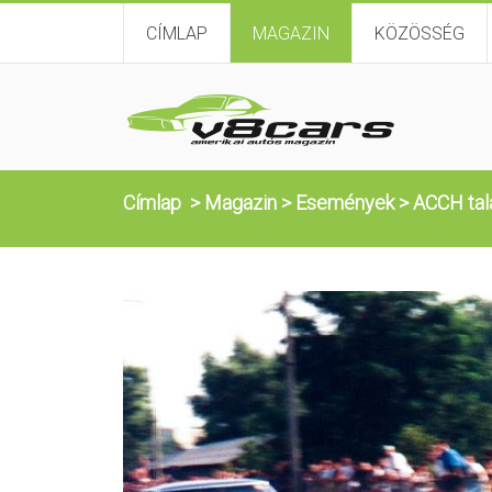
CÍMLAP
MAGAZIN
KÖZÖSSÉG
Címlap
>
Magazin
>
Események
>
ACCH tal