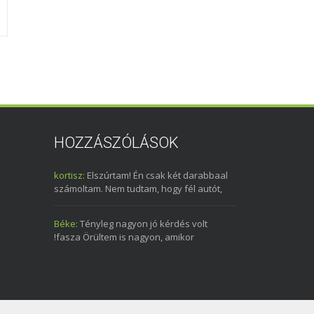
2004. május 31.
0
1999. július 31.
HOZZÁSZÓLÁSOK
kortisz:
Elszúrtam! Én csak két darabbaal
számoltam. Nem tudtam, hogy fél autót,
Béke:
Tényleg nagyon jó kérdés volt
!fasza Örültem is nagyon, amikor