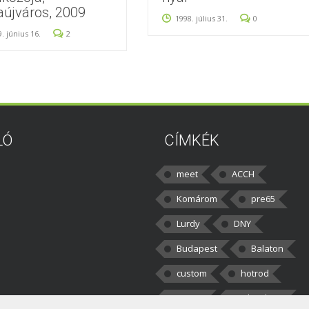
újváros, 2009
1998. július 31.
0
. június 16.
2
LÓ
CÍMKÉK
meet
ACCH
Komárom
pre65
Lurdy
DNY
Budapest
Balaton
custom
hotrod
v8cars
50brothers