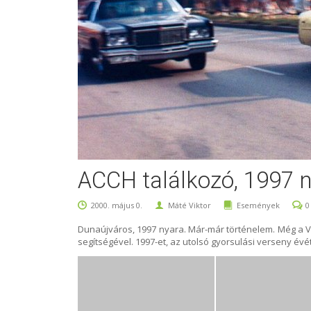
ACCH találkozó, 1997 
2000. május 0.
Máté Viktor
Események
0
Dunaújváros, 1997 nyara. Már-már történelem. Még a V8 
segítségével. 1997-et, az utolsó gyorsulási verseny évét