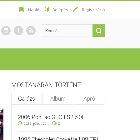
Napló
Belépés
Regisztráció
MOSTANÁBAN TÖRTÉNT
Garázs
Album
Apró
2006 Pontiac GTO LS2 6.0L
2026. július 20.
2
1985 Chevrolet Corvette L98 TPI