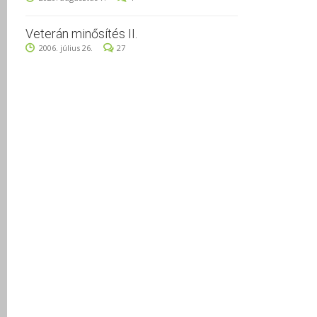
Veterán minősítés II.
2006. július 26.
27