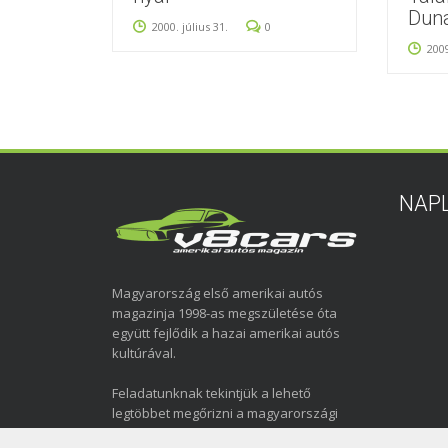
Duna
2000. július 31.
0
2009
NAP
Magyarország első amerikai autós
magazinja 1998-as megszületése óta
együtt fejlődik a hazai amerikai autós
kultúrával.
Feladatunknak tekintjük a lehető
legtöbbet megőrizni a magyarországi
amerikai autózás elmúlt közel három