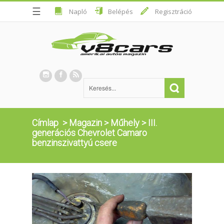
☰
Napló
Belépés
Regisztráció
Címlap
>
Magazin
>
Műhely
>
III.
generációs Chevrolet Camaro
benzinszivattyú csere