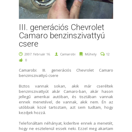
III. generációs Chevrolet
Camaro benzinszivattyú
csere
2007. február 16.
Camarobi
Műhely
12
0
Camarobi: III. generációs Chevrolet Camaro
benzinszivattyú csere
Biztos vannak sokan, akik már cseréltek
benzinszivattyút akár Camaro-ban, akár hason
jellegű amerikai autóban, és tisztában vannak
ennek menetével, de vannak, akik nem. Én az
utóbbiak közé tartoztam, azt sem tudtam, hogy
kezdjek hozzá.
Telefonáltam néhányat, kiderítve ennek a menetét,
hogy ne esztelenül essek neki. Ezzel meg akartam