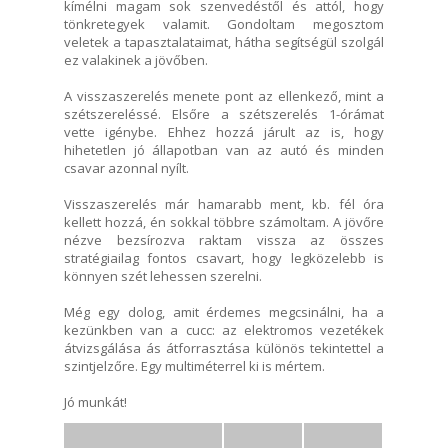
kímélni magam sok szenvedéstől és attól, hogy
tönkretegyek valamit. Gondoltam megosztom
veletek a tapasztalataimat, hátha segítségül szolgál
ez valakinek a jövőben.
A visszaszerelés menete pont az ellenkező, mint a
szétszereléssé. Elsőre a szétszerelés 1-órámat
vette igénybe. Ehhez hozzá járult az is, hogy
hihetetlen jó állapotban van az autó és minden
csavar azonnal nyílt.
Visszaszerelés már hamarabb ment, kb. fél óra
kellett hozzá, én sokkal többre számoltam. A jövőre
nézve bezsírozva raktam vissza az összes
stratégiailag fontos csavart, hogy legközelebb is
könnyen szét lehessen szerelni.
Még egy dolog, amit érdemes megcsinálni, ha a
kezünkben van a cucc: az elektromos vezetékek
átvizsgálása ás átforrasztása különös tekintettel a
szintjelzőre. Egy multiméterrel ki is mértem.
Jó munkát!