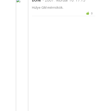
bone
- 2007. február 16. 17:15
Hülye GM mérnökök.
0