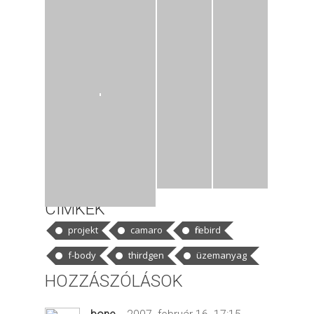
CÍMKÉK
projekt
camaro
firebird
f-body
thirdgen
üzemanyag
HOZZÁSZÓLÁSOK