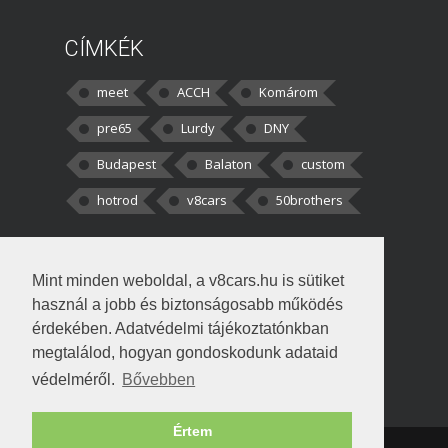
CÍMKÉK
meet
ACCH
Komárom
pre65
Lurdy
DNY
Budapest
Balaton
custom
hotrod
v8cars
50brothers
HOZZÁSZÓLÁSOK
Mint minden weboldal, a v8cars.hu is sütiket
kortisz:
Elszúrtam! Én csak két
használ a jobb és biztonságosabb működés
darabbaal számoltam. Nem tudtam, hogy fél autót,
érdekében. Adatvédelmi tájékoztatónkban
megtalálod, hogyan gondoskodunk adataid
Béke:
Tényleg nagyon jó kérdés volt
védelméről.
Bővebben
!fasza Örültem is nagyon, amikor
Értem