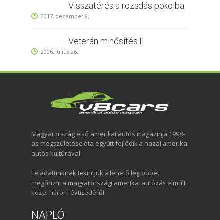
Visszatérés a rozsdás pokolba
2017. december 8.
Veterán minősítés II.
2006. július 26.
Magyarország első amerikai autós magazinja 1998-
as megszületése óta együtt fejlődik a hazai amerikai
autós kultúrával.
Feladatunknak tekintjük a lehető legtöbbet
megőrizni a magyarországi amerikai autózás elmúlt
közel három évtizedéről.
NAPLÓ