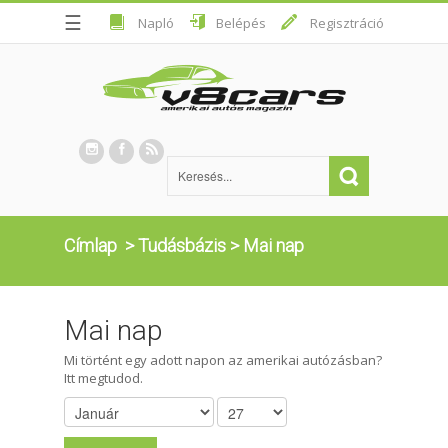
☰
Napló
Belépés
Regisztráció
Címlap
>
Tudásbázis
>
Mai nap
Mai nap
Mi történt egy adott napon az amerikai autózásban?
Itt megtudod.