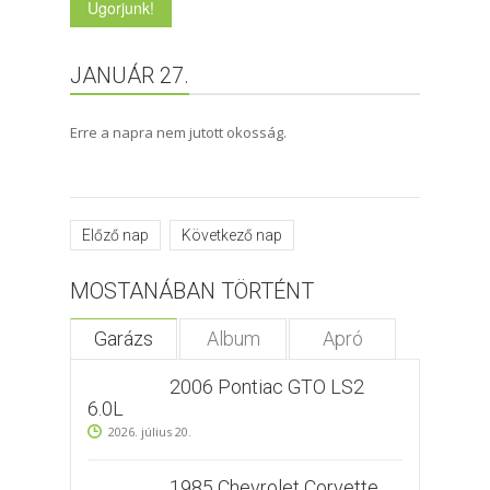
JANUÁR 27.
Erre a napra nem jutott okosság.
Előző nap
Következő nap
MOSTANÁBAN TÖRTÉNT
Garázs
Album
Apró
2006 Pontiac GTO LS2
6.0L
2026. július 20.
1985 Chevrolet Corvette