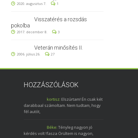
2020. augusztus 7.
1
Visszatérés a rozsdás
pokolba
2017. december 8.
3
Veterán minősítés II.
2006. július 26.
27
HOZZÁSZÓLÁSOK
kortisz:
Elszúrtam! Én csak két
darabbaal számoltam. Nem tudtam, hogy
fél autót,
Béke:
Tényleg nagyon jó
kérdés volt !fasza Örültem is nagyon,