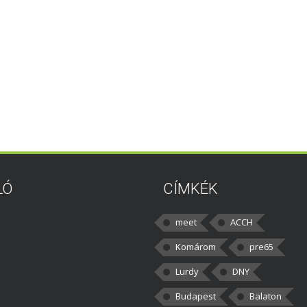
LÓ
CÍMKÉK
meet
ACCH
Komárom
pre65
Lurdy
DNY
Budapest
Balaton