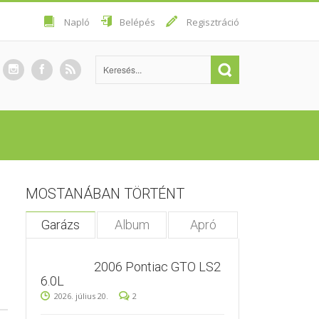
Napló
Belépés
Regisztráció
MOSTANÁBAN TÖRTÉNT
Garázs
Album
Apró
2006 Pontiac GTO LS2
6.0L
2026. július 20.
2