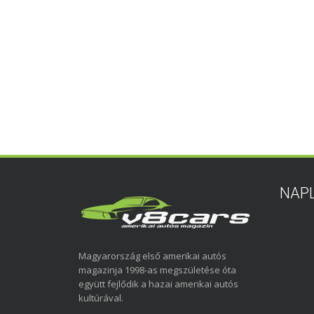
NAP
Magyarország első amerikai autós
magazinja 1998-as megszületése óta
együtt fejlődik a hazai amerikai autós
kultúrával.