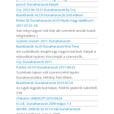
poro3: Dunaharaszti képek
Cry: 2012 04 19-21 Dunaharaszti by Cry
Buickbandi: ACCH Dunaharaszti 2nd edition
Robin18: Dunaharaszti ACCH Nyári nagy találkozó !
2011.07.22.-24.
Van még nagyon sok kép aki szeretné annak tudok
még küldeni :)
custom cruiser: 2011. Dunaharaszti
Buickbandi: Acch Dunaharaszti First Time
em csalódtunk, megint egy nagyon tuti buli. Várjuk a
másodikat nyáron. Köszönjük a szervezők...
Cry: Dunaharaszti 2011
Panka: ACCH Dunaharaszti 2011-04-23
Szombati napon volt szerencsénk lejutni
Dunaharasztiba, néhány fotó tőlem...
Buickbandi: Dunaharaszti 2010 ACCH
Az egyik legjobb buli képei, földről, platóról, tükörből,
STB
Chikano: HARASZTI 2010.04.24
D.U.B.: Dunaharaszti 2009 május 1-3
deVille: 2009.05.02 ACCH tali Dunaharaszti
ACCH, találkozó, május, 2009