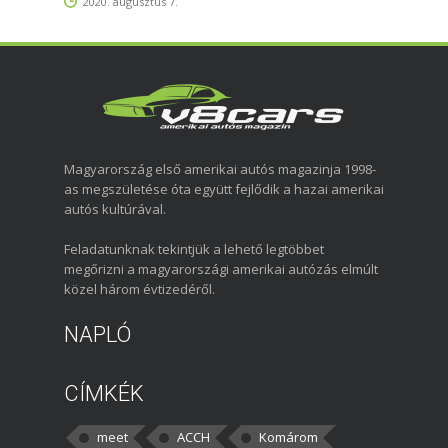
2020. augusztus 7.
Magyarország első amerikai autós magazinja 1998-
as megszületése óta együtt fejlődik a hazai amerikai
autós kultúrával.
Feladatunknak tekintjük a lehető legtöbbet
megőrizni a magyarországi amerikai autózás elmúlt
közel három évtizedéről.
NAPLÓ
CÍMKÉK
meet
ACCH
Komárom