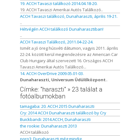
19. ACCH Tavaszi találkozó 2014.04.18-20.
19. ACCH Tavaszi Amerikai Autós Találkozó..
ACCH Tavaszi találkozó, Dunaharaszti, április 19-21.
..
Hétvégén ACCH találkozó Dunaharasztiban!
..
ACCH Tavaszi Találkozó, 2011.04-22-24.
Ismét a jó öreg húsvéti dátumon, vagyis 2011. április
22-24. között kerül megrendezésre az American Car
Club Hungary által szervezett 16. Országos ACCH
Tavaszi Amerikai Autós Találkozó...
14. ACCH OverDrive 2009.05.01-03.
Dunaharaszti, Universum Üdülőközpont
..
Címke: "haraszti" » 23 találat a
fotóalbumokban
tamagaba: 20. ACCH 2015 Dunaharaszti
Cry: 2014 ACCH Dunaharaszti találkozó by Cry
Buickbandi: 2014.ACCH, Dunaharaszti
the rookie: Dunaharaszti 2013
ACCH találkozó
poro3: Dunaharaszti még mindig.