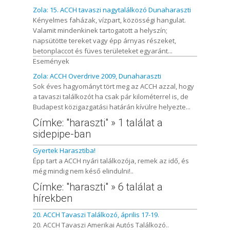
Zola: 15. ACCH tavaszi nagytalálkozó Dunaharaszti
Kényelmes faházak, vízpart, közösségi hangulat.
Valamit mindenkinek tartogatott a helyszín;
napsütötte tereket vagy épp árnyas részeket,
betonplaccot és füves területeket egyaránt...
Események
Zola: ACCH Overdrive 2009, Dunaharaszti
Sok éves hagyományt tört meg az ACCH azzal, hogy
a tavaszi találkozót ha csak pár kilométerrel is, de
Budapest közigazgatási határán kívülre helyezte...
Címke: "haraszti" » 1 találat a
sidepipe-ban
Gyertek Harasztiba!
Épp tart a ACCH nyári találkozója, remek az idő, és
még mindig nem késő elindulni!..
Címke: "haraszti" » 6 találat a
hírekben
20. ACCH Tavaszi Találkozó, április 17-19.
20. ACCH Tavaszi Amerikai Autós Találkozó..