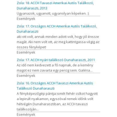
Zola: 18. ACCH Tavaszi Amerikai Autós Találkozó,
Dunaharaszti, 2013
Ugyanazok, ugyanott, ugyanolyan képeken. :)
Események
Zola: 17. Országos ACCH Amerikai Autós Találkozó,
Dunaharaszti
aki ott volt, annak minden adott volt, hogy jól érezze
magát. Aki nem volt ott, az meg kattintgassa végig az
összes fényképet!
Események
Zola: 17. ACCH nyári találkozó Dunaharaszti, 2011
Az idő nem kedvezett a fő napnak, de a kemény
magot ez nem zavarta egy percig sem. Galéria...
Események
Zola: 16. Országos ACCH Tavaszi Amerikai Autós
Találkozó Dunaharaszti
A fényképezőgép pántja ismét fehér csíkot hagyott
a lepirult nyakamon, egyszóval remek időnk volt
hétvégén Dunaharasztiban, az ACCH tavaszi
találkozóján...
Események