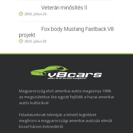
Veterán minősítés II.
2006. július 26.
Fox body Mustang Fastback V8
projekt
2026. július 20.
Magyarország első amerikai autós magazinja 1998-
as megszületése óta együtt fejlődik a hazai amerikai
autós kultúrával.
Feladatunknak tekintjük a lehető legtöbbet
megőrizni a magyarországi amerikai autózás elmúlt
közel három évtizedéről.