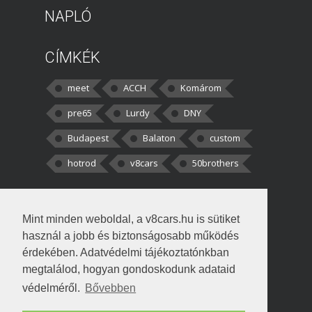
NAPLÓ
CÍMKÉK
meet
ACCH
Komárom
pre65
Lurdy
DNY
Budapest
Balaton
custom
hotrod
v8cars
50brothers
HOZZÁSZÓLÁSOK
Mint minden weboldal, a v8cars.hu is sütiket
kortisz:
Elszúrtam! Én csak két
használ a jobb és biztonságosabb működés
darabbaal számoltam. Nem tudtam, hogy fél autót,
érdekében. Adatvédelmi tájékoztatónkban
megtalálod, hogyan gondoskodunk adataid
Béke:
Tényleg nagyon jó kérdés volt
védelméről.
Bővebben
!fasza Örültem is nagyon, amikor