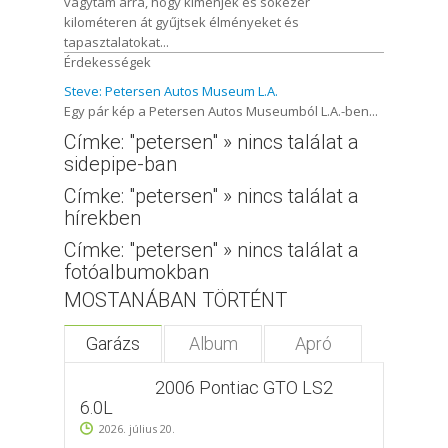
vágytam arra, hogy kimenjek és sokezer
kilométeren át gyűjtsek élményeket és
tapasztalatokat...
Érdekességek
Steve: Petersen Autos Museum L.A.
Egy pár kép a Petersen Autos Museumból L.A.-ben...
Címke: "petersen" » nincs találat a
sidepipe-ban
Címke: "petersen" » nincs találat a
hírekben
Címke: "petersen" » nincs találat a
fotóalbumokban
MOSTANÁBAN TÖRTÉNT
Garázs
Album
Apró
2006 Pontiac GTO LS2
6.0L
2026. július 20.