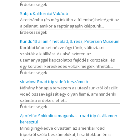
Érdekességek
Sabja: Kaliforniai Vakáció
A retinámba (és még inkább a fülembe) beleégett az
a pillanat, amikor a reptér ajtaján kiléptünk...
Érdekességek
Kundi: 13 állam 4 hét alatt, 3. rész, Petersen Museum
Korábbi képeket nézve úgy tűnik, változtatni
szokták a kiállítást. Az alsó szinten az
üzemanyaggal kapcsolatos fejlődés korszakai, és
egy korabeli kereskedés voltak megtekinthetők...
Érdekességek
slowlow: Road trip videó beszámoló
Néhány hónapja tervezem az utazásunkról készült
videó összevágását egy olyan filmmé, ami mindenki
számára érdekes lehet...
Érdekességek
Ajtofelfa: Sokkoltuk magunkat - road trip öt államon
keresztül
Mindig irigykedve olvastam az amerikai road
tripekről szóló beszámolókat, hisz titokban én is