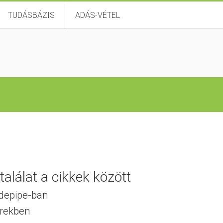
TUDÁSBÁZIS
ADÁS-VÉTEL
alálat a cikkek között
idepipe-ban
írekben