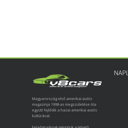
NAP
Magyarország első amerikai autós
magazinja 1998-as megszületése óta
együtt fejlődik a hazai amerikai autós
kultúrával.
Feladatunknak tekintjük a lehető