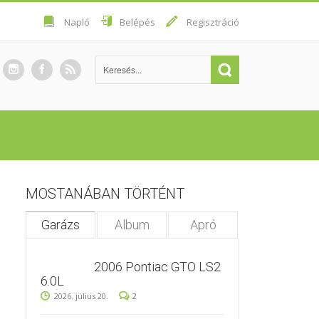
Napló
Belépés
Regisztráció
MOSTANÁBAN TÖRTÉNT
Garázs
Album
Apró
2006 Pontiac GTO LS2
6.0L
2026. július 20.
2