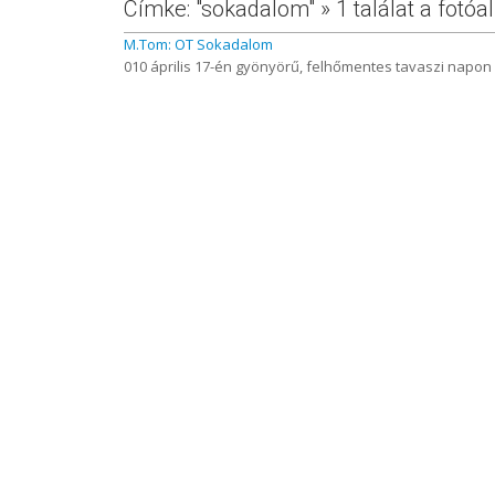
Címke: "sokadalom" » 1 találat a fot
M.Tom: OT Sokadalom
010 április 17-én gyönyörű, felhőmentes tavaszi napon