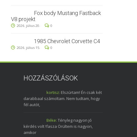
Fox body Mustang Fastback
V8 projekt
2026. július 20.
0
1985 Chevrolet Corvette C4
2026. július 15.
0
HOZZÁSZÓLÁSOK
kortisz:
Elszúrtam! Én csak két
darabbaal számoltam. Nem tudtam, hogy
fél autót,
Béke:
Tényleg nagyon jó
kérdés volt !fasza Örültem is nagyon,
amikor