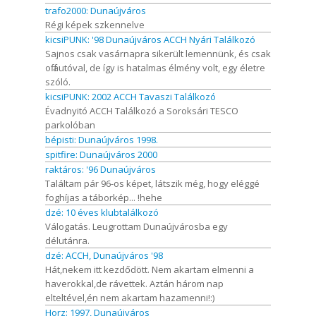
trafo2000: Dunaújváros
Régi képek szkennelve
kicsiPUNK: '98 Dunaújváros ACCH Nyári Találkozó
Sajnos csak vasárnapra sikerült lemennünk, és csak
off autóval, de így is hatalmas élmény volt, egy életre
szóló.
kicsiPUNK: 2002 ACCH Tavaszi Találkozó
Évadnyitó ACCH Találkozó a Soroksári TESCO
parkolóban
bépisti: Dunaújváros 1998.
spitfire: Dunaújváros 2000
raktáros: '96 Dunaújváros
Találtam pár 96-os képet, látszik még, hogy eléggé
foghíjas a táborkép... !hehe
dzé: 10 éves klubtalálkozó
Válogatás. Leugrottam Dunaújvárosba egy
délutánra.
dzé: ACCH, Dunaújváros '98
Hát,nekem itt kezdődött. Nem akartam elmenni a
haverokkal,de rávettek. Aztán három nap
elteltével,én nem akartam hazamenni!:)
Horz: 1997, Dunaújváros