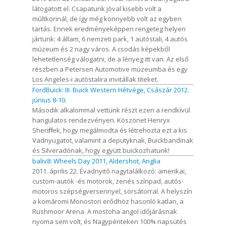
látogatott el. Csapatunk jóval kisebb volt a
múltkorinál, de így még könnyebb volt az egyben
tartás. Ennek eredményeképpen rengeteg helyen
jártunk: 4 állam, 6 nemzeti park, 1 autóstali, 4 autós
múzeum és 2 nagy város. A csodás képekből
lehetetlenség válogatni, de a lényeg itt van. Az első
részben a Petersen Automotive múzeumba és egy
Los Angeles-i autóstalira invitállak titeket.
FordBuick: III. Buick Western Hétvége, Császár 2012.
június 8-10.
Második alkalommal vettünk részt ezen a rendkívül
hangulatos rendezvényen. Köszönet Henryx
Sheriffnek, hogy megálmodta és létrehozta ezt a kis
Vadnyugatot, valamint a deputyknak, Buickbandinak
és Silveradónak, hogy együtt buickozhatunk!
baliv8: Wheels Day 2011, Aldershot, Anglia
2011. április 22. Évadnyitó nagytalálkozó: amerikai,
custom-autók -és motorok, zenés színpad, autós-
motoros szépségversennyel, sörsátorral. A helyszín
a komáromi Monostori erődhöz hasonló katlan, a
Rushmoor Arena. A mostoha angol időjárásnak
nyoma sem volt, és Nagypénteken 100% napsütés