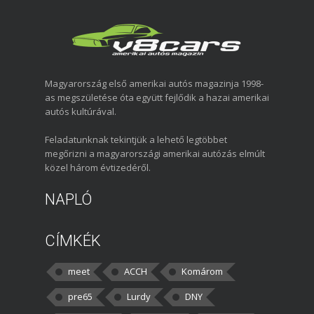
Magyarország első amerikai autós magazinja 1998-
as megszületése óta együtt fejlődik a hazai amerikai
autós kultúrával.
Feladatunknak tekintjük a lehető legtöbbet
megőrizni a magyarországi amerikai autózás elmúlt
közel három évtizedéről.
NAPLÓ
CÍMKÉK
meet
ACCH
Komárom
pre65
Lurdy
DNY