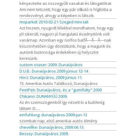
kényeztette az összegyűlt vasakat és látogatókat.
Ami nem tetszett, hogy egy pár off autó is hígította a
rendezvényt, ahogy a képeken is látszik.
moparkid: 2010-02-21-Szeged mini tali
Azt hiszem, nyugodt lélekkel mondhatom, hogy egy
jól sikerült, nagyon jó hangulatú évadnyitónk volt
vasárnap. Azonban egy Golfos balfÃ—Ã—Ã—nak
köszönhetően úgy döntöttünk, hogy a magunk és
autóink biztonsága érdekében új helyszínt
keresünk.
custom cruiser: 2009. Dunaújváros
D.U.B.: Dunaújváros 2009 június 12-14
Horz: Dunaújváros, 2009 június 11.
15. Amerikai Autós Találkozó, Dunaújváros
PeetPeti: Dunaújváros, és a "gumifütty" 2009
Chikano: DUNANYÚÚ 2009.
Az én szemszögemből így nézett ki a buli!Amíg
láttam :D.....
einfuhlung: dunaújváros-2009-jun-13
szombati nap, első amerikai autós élmény
chevellke: Dunaújváros, 2009.06.13.
Besssy: Dunaújváros 2009.