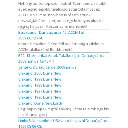
Néhány autós kép szombatról. Szerintem az utóbbi
évek egyik legjobb találkozóját tartotta most az
ACCH. Mivel már 1995-ben is részt vettünk,
nosztalgiát ébresztet, adott egy bizonyos pluszt a
régi-új helyszín. Köszönet mindenkinek!
Buickbandi: Dunaújváros 15. ACCH Tali
2009.06.12.-14.
Képes beszámoló Keddtől Vasárnapig a jubileumi
ACCH találkozóról Buickbanditól.
B52: 15. Amerikai Autók Találkozója - Dunaújváros,
2009. június 12-13-14.
gergew: Dunaújváros, 2009 június
Chikano: 2000 Duna New
Chikano: 1999 Duna New
Chikano: 1998 Duna New
Chikano: 1997 Duna New
Chikano: 1996 Duna New
Chikano: Duna New,Lurdy
Régi papírképek digitalizálva:-) Hátha találtok egy kis
emlék anyagot:-)
Limbi: 5.Nemzetközi USA autó fesztivál Dunaújváros
1999 08 06-08.