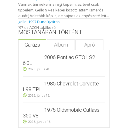
Vannak ám nekem is régi képeim, az évet csak
tippelem, Gello 97-es képei között láttam ismerős
autót:) Volt több kép is, de sajnos az enyészeté lett...
gello: 1997 Dunaújváros
'97-es ACCH találkozó
MOSTANÁBAN TÖRTÉNT
Garázs
Album
Apró
2006 Pontiac GTO LS2
6.0L
2026. július 20.
1985 Chevrolet Corvette
L98 TPI
2026. július 15.
1975 Oldsmobile Cutlass
350 V8
2026. június 16.