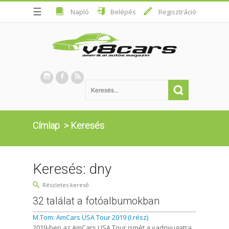
☰
Napló
Belépés
Regisztráció
Címlap
>
Keresés
Keresés: dny
Részletes kereső
32 találat a fotóalbumokban
M.Tom: AmCars USA Tour 2019 (I.rész)
2019-ben az AmCars USA Tour ismét a vadnyugatra