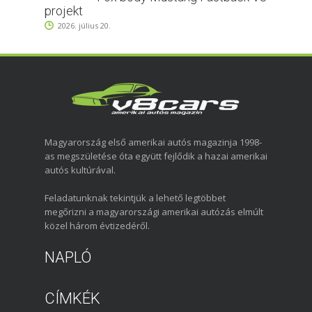
projekt
2026. július 20.
Magyarország első amerikai autós magazinja 1998-
as megszületése óta együtt fejlődik a hazai amerikai
autós kultúrával.
Feladatunknak tekintjük a lehető legtöbbet
megőrizni a magyarországi amerikai autózás elmúlt
közel három évtizedéről.
NAPLÓ
CÍMKÉK