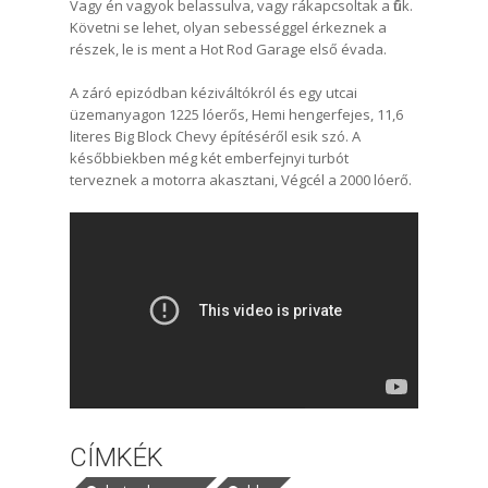
Vagy én vagyok belassulva, vagy rákapcsoltak a fiúk.
Követni se lehet, olyan sebességgel érkeznek a
részek, le is ment a Hot Rod Garage első évada.
A záró epizódban kéziváltókról és egy utcai
üzemanyagon 1225 lóerős, Hemi hengerfejes, 11,6
literes Big Block Chevy építéséről esik szó. A
későbbiekben még két emberfejnyi turbót
terveznek a motorra akasztani, Végcél a 2000 lóerő.
CÍMKÉK