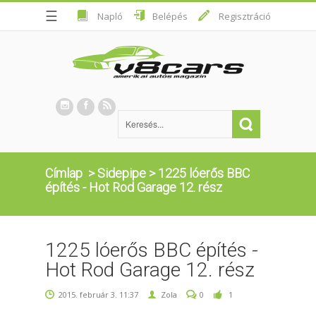
☰
Napló
Belépés
Regisztráció
Címlap
>
Sidepipe
>
1225 lóerős BBC
építés - Hot Rod Garage 12. rész
1225 lóerős BBC építés -
Hot Rod Garage 12. rész
2015. február 3. 11:37
Zola
0
1