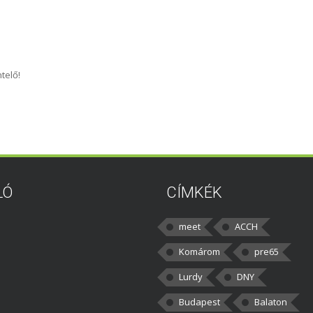
telő!
LÓ
CÍMKÉK
meet
ACCH
Komárom
pre65
Lurdy
DNY
Budapest
Balaton