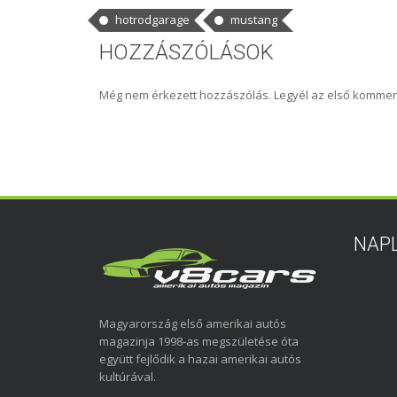
hotrodgarage
mustang
HOZZÁSZÓLÁSOK
Még nem érkezett hozzászólás. Legyél az első kommen
NAP
Magyarország első amerikai autós
magazinja 1998-as megszületése óta
együtt fejlődik a hazai amerikai autós
kultúrával.