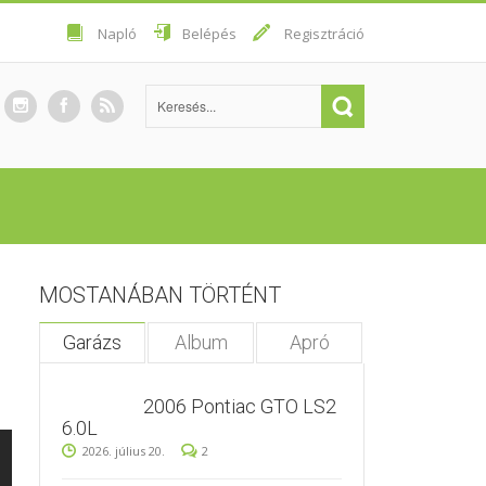
Napló
Belépés
Regisztráció
MOSTANÁBAN TÖRTÉNT
Garázs
Album
Apró
2006 Pontiac GTO LS2
6.0L
2026. július 20.
2