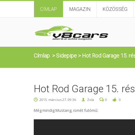
CÍMLAP
MAGAZIN
KÖZÖSSÉG
Címlap
>
Sidepipe
>
Hot Rod Garage 15. ré
Hot Rod Garage 15. ré
2015. március 27. 09:36
Zola
0
0
Még mindig Mustang, ismét futómű: