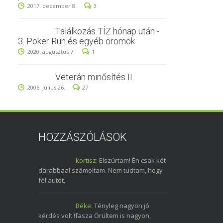
2017. december 8.
3
Találkozás TÍZ hónap után -
3. Poker Run és egyéb örömök
2020. augusztus 7.
1
Veterán minősítés II.
2006. július 26.
27
HOZZÁSZÓLÁSOK
kortisz:
Elszúrtam! Én csak két
darabbaal számoltam. Nem tudtam, hogy
fél autót,
Béke:
Tényleg nagyon jó
kérdés volt !fasza Örültem is nagyon,