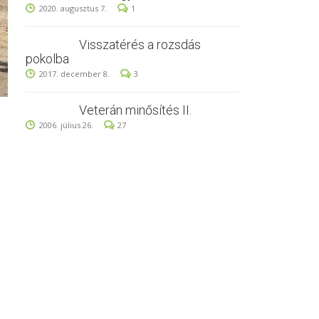
2020. augusztus 7.
1
Visszatérés a rozsdás
pokolba
2017. december 8.
3
Veterán minősítés II.
2006. július 26.
27