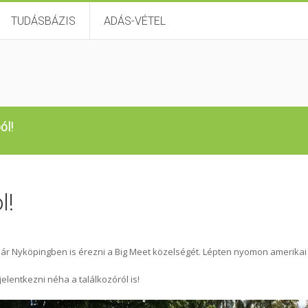
TUDÁSBÁZIS
ADÁS-VÉTEL
ól!
l!
már Nyköpingben is érezni a Big Meet közelségét. Lépten nyomon amerikai
elentkezni néha a találkozóról is!