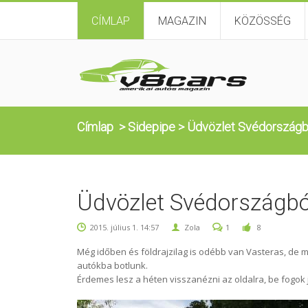
CÍMLAP
MAGAZIN
KÖZÖSSÉG
Címlap
>
Sidepipe
>
Üdvözlet Svédországb
Üdvözlet Svédországbó
2015. július 1. 14:57
Zola
1
8
Még időben és földrajzilag is odébb van Vasteras, de 
autókba botlunk.
Érdemes lesz a héten visszanézni az oldalra, be fogok j