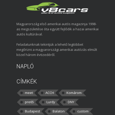
Magyarország első amerikai autós magazinja 1998-
as megszületése óta együtt fejlődik a hazai amerikai
autós kultúrával.
Feladatunknak tekintjük a lehető legtöbbet
megőrizni a magyarországi amerikai autózás elmúlt
közel három évtizedéről.
NAPLÓ
CÍMKÉK
meet
ACCH
Komárom
pre65
Lurdy
DNY
Budapest
Balaton
custom