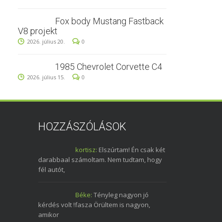
Fox body Mustang Fastback
V8 projekt
2026. július 20.
0
1985 Chevrolet Corvette C4
2026. július 15.
0
HOZZÁSZÓLÁSOK
kortisz:
Elszúrtam! Én csak két
darabbaal számoltam. Nem tudtam, hogy
fél autót,
Béke:
Tényleg nagyon jó
kérdés volt !fasza Örültem is nagyon,
amikor