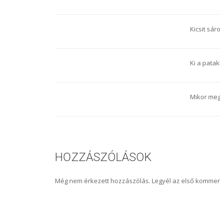
Kicsit sáro
Ki a patakb
Mikor meg
HOZZÁSZÓLÁSOK
Még nem érkezett hozzászólás. Legyél az első kommen