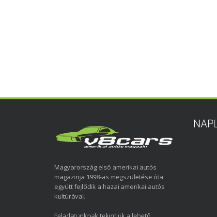
NAP
Magyarország első amerikai autós
magazinja 1998-as megszületése óta
együtt fejlődik a hazai amerikai autós
kultúrával.
Feladatunknak tekintjük a lehető