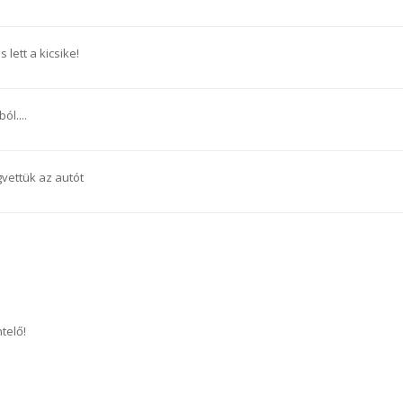
s lett a kicsike!
ól....
vettük az autót
telő!