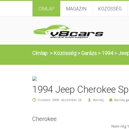
CÍMLAP
MAGAZIN
KÖZÖSSÉG
Címlap
>
Közösség
>
Garázs
>
1994
>
Jee
1994 Jeep Cherokee Sp
Frissítve: 2008. december 26.
Barnikj
Barnikj g
Cherokee
Nem rég 1 