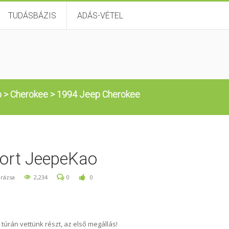
TUDÁSBÁZIS
ADÁS-VÉTEL
p
>
Cherokee
>
1994 Jeep Cherokee
ort JeepeKao
arázsa
2,234
0
0
túrán vettünk részt, az első megállás!