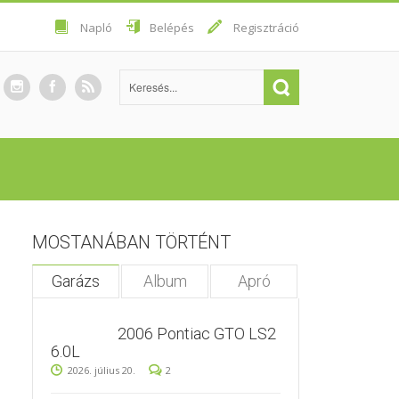
Napló
Belépés
Regisztráció
MOSTANÁBAN TÖRTÉNT
Garázs
Album
Apró
2006 Pontiac GTO LS2
6.0L
2026. július 20.
2