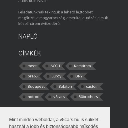
autós kultúrával.
Feladatunknak tekintjük a lehető legtöbbet
megőrizni a magyarországi amerikai autózás elmúlt
közel három évtizedéről.
NAPLÓ
CÍMKÉK
meet
ACCH
Komárom
pre65
Lurdy
DNY
Budapest
Balaton
custom
hotrod
v8cars
50brothers
HOZZÁSZÓLÁSOK
Mint minden weboldal, a v8cars.hu is sütiket
kortisz:
Elszúrtam! Én csak két
használ a jobb és biztonságosabb működés