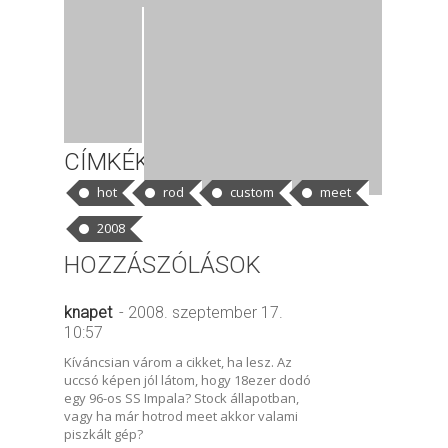
CÍMKÉK
hot
rod
custom
meet
2008
HOZZÁSZÓLÁSOK
knapet
- 2008. szeptember 17.
10:57
Kíváncsian várom a cikket, ha lesz. Az
uccsó képen jól látom, hogy 18ezer dodó
egy 96-os SS Impala? Stock állapotban,
vagy ha már hotrod meet akkor valami
piszkált gép?