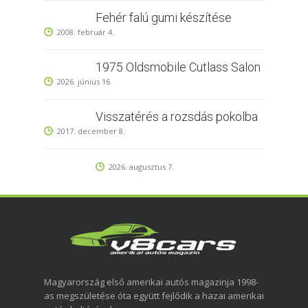
Fehér falú gumi készítése
2008. február 4.
1975 Oldsmobile Cutlass Salon
2026. június 16.
Visszatérés a rozsdás pokolba
2017. december 8.
2026. augusztus 7.
Magyarország első amerikai autós magazinja 1998-
as megszületése óta együtt fejlődik a hazai amerikai