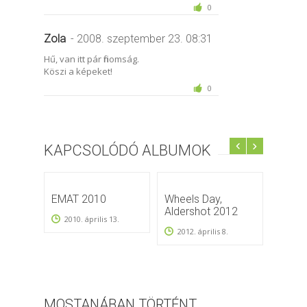
0
Zola
- 2008. szeptember 23. 08:31
Hű, van itt pár finomság.
Köszi a képeket!
0
KAPCSOLÓDÓ ALBUMOK
EMAT 2010
Wheels Day,
Hocke
Aldershot 2012
2010. április 13.
2010
2012. április 8.
MOSTANÁBAN TÖRTÉNT