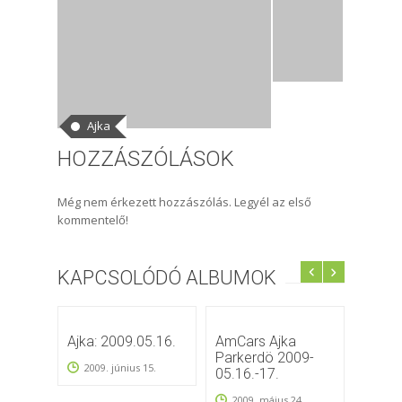
CÍMKÉK
Ajka
HOZZÁSZÓLÁSOK
Még nem érkezett hozzászólás. Legyél az első
kommentelő!
KAPCSOLÓDÓ ALBUMOK
Ajka: 2009.05.16.
AmCars Ajka
II. Aj
Parkerdö 2009-
túlélő 
2009. június 15.
05.16.-17.
2010
2009. május 24.