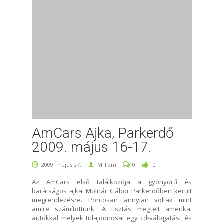
AmCars Ajka, Parkerdő
2009. május 16-17.
2009. május 27.
M.Tom
0
0
Az AmCars első találkozója a gyönyörű és
barátságos ajkai Molnár Gábor Parkerdőben került
megrendezésre. Pontosan annyian voltak mint
amire számítottunk. A tisztás megtelt amerikai
autókkal melyek tulajdonosai egy cd-válogatást és