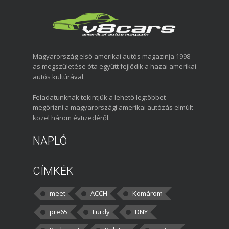
Magyarország első amerikai autós magazinja 1998-
as megszületése óta együtt fejlődik a hazai amerikai
autós kultúrával.
Feladatunknak tekintjük a lehető legtöbbet
megőrizni a magyarországi amerikai autózás elmúlt
közel három évtizedéről.
NAPLÓ
CÍMKÉK
meet
ACCH
Komárom
pre65
Lurdy
DNY