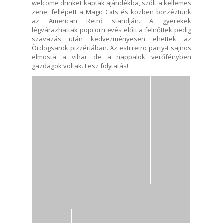
welcome drinket kaptak ajándékba, szólt a kellemes
zene, fellépett a Magic Cats és közben börzéztünk
az American Retró standján. A gyerekek
légvárazhattak popcorn evés előtt a felnőttek pedig
szavazás után kedvezményesen ehettek az
Ördögsarok pizzériában. Az esti retro party-t sajnos
elmosta a vihar de a nappalok verőfényben
gazdagok voltak. Lesz folytatás!