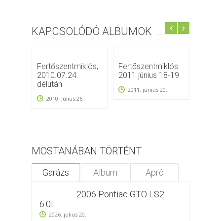
KAPCSOLÓDÓ ALBUMOK
Fertőszentmiklós,
Fertőszentmiklós
VIII. 
2010.07.24.
2011 június 18-19
Fertő
délután
2016.
2011. június 20.
2010. július 26.
2016
MOSTANÁBAN TÖRTÉNT
Garázs
Album
Apró
2006 Pontiac GTO LS2
6.0L
2026. július 20.