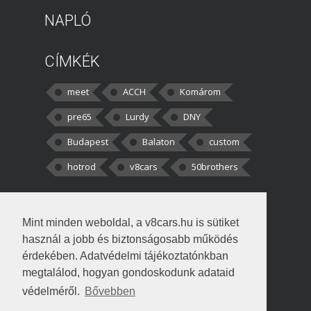
NAPLÓ
CÍMKÉK
meet
ACCH
Komárom
pre65
Lurdy
DNY
Budapest
Balaton
custom
hotrod
v8cars
50brothers
HOZZÁSZÓLÁSOK
Mint minden weboldal, a v8cars.hu is sütiket
kortisz:
Elszúrtam! Én csak két
használ a jobb és biztonságosabb működés
darabbaal számoltam. Nem tudtam, hogy fél autót,
érdekében. Adatvédelmi tájékoztatónkban
megtalálod, hogyan gondoskodunk adataid
Béke:
Tényleg nagyon jó kérdés volt
védelméről.
Bővebben
!fasza Örültem is nagyon, amikor