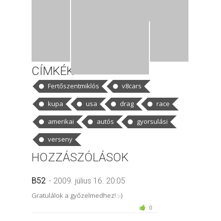
CÍMKÉK
Fertőszentmiklós
v8cars
kupa
usa
drag
race
amerikai
autós
gyorsulási
verseny
HOZZÁSZÓLÁSOK
B52
- 2009. július 16. 20:05
Gratulálok a győzelmedhez! :-)
0