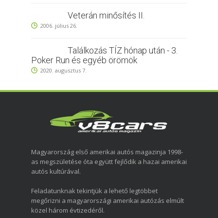
Veterán minősítés II.
2006. július 26.
Találkozás TÍZ hónap után - 3.
Poker Run és egyéb örömök
2020. augusztus 7.
Magyarország első amerikai autós magazinja 1998-
as megszületése óta együtt fejlődik a hazai amerikai
autós kultúrával.
Feladatunknak tekintjük a lehető legtöbbet
megőrizni a magyarországi amerikai autózás elmúlt
közel három évtizedéről.