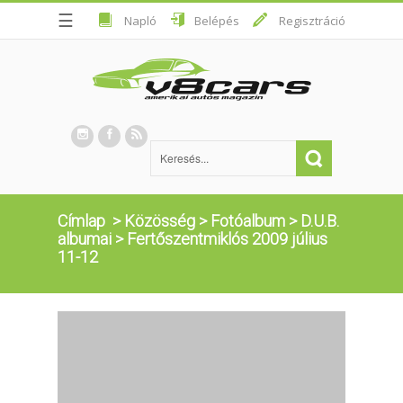
☰
Napló
Belépés
Regisztráció
Címlap
>
Közösség
>
Fotóalbum
>
D.U.B.
albumai
>
Fertőszentmiklós 2009 július
11-12