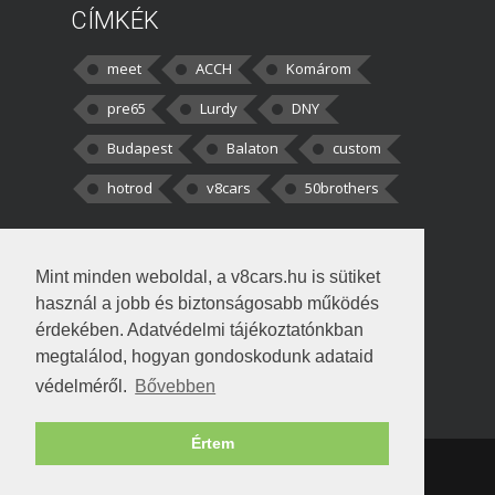
CÍMKÉK
meet
ACCH
Komárom
pre65
Lurdy
DNY
Budapest
Balaton
custom
hotrod
v8cars
50brothers
HOZZÁSZÓLÁSOK
Mint minden weboldal, a v8cars.hu is sütiket
kortisz:
Elszúrtam! Én csak két
használ a jobb és biztonságosabb működés
darabbaal számoltam. Nem tudtam, hogy fél autót,
érdekében. Adatvédelmi tájékoztatónkban
megtalálod, hogyan gondoskodunk adataid
Béke:
Tényleg nagyon jó kérdés volt
védelméről.
Bővebben
!fasza Örültem is nagyon, amikor
Értem
Copyright © 1998-2026 v8cars.hu
T
|
|
Szerzői jogok
|
Adatkezelés
Napló