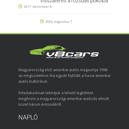
Visszatérés a rozsdás pokolba
2017. december 8.
2026. augusztus 7.
Magyarország első amerikai autós magazinja 1998-
as megszületése óta együtt fejlődik a hazai amerikai
autós kultúrával.
Feladatunknak tekintjük a lehető legtöbbet
megőrizni a magyarországi amerikai autózás elmúlt
közel három évtizedéről.
NAPLÓ