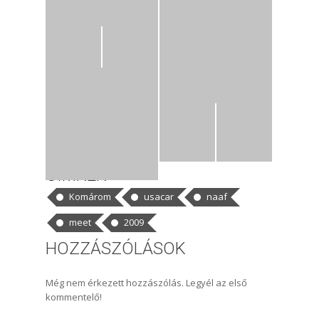
CÍMKÉK
Komárom
usacar
naaf
meet
2009
HOZZÁSZÓLÁSOK
Még nem érkezett hozzászólás. Legyél az első
kommentelő!